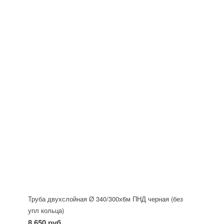
Труба двухслойная Ø 340/300х6м ПНД черная (без
упл кольца)
8 650 руб.