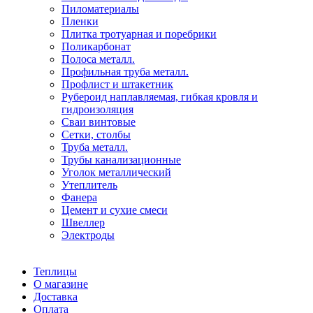
Пиломатериалы
Пленки
Плитка тротуарная и поребрики
Поликарбонат
Полоса металл.
Профильная труба металл.
Профлист и штакетник
Рубероид наплавляемая, гибкая кровля и
гидроизоляция
Сваи винтовые
Сетки, столбы
Труба металл.
Трубы канализационные
Уголок металлический
Утеплитель
Фанера
Цемент и сухие смеси
Швеллер
Электроды
Теплицы
О магазине
Доставка
Оплата