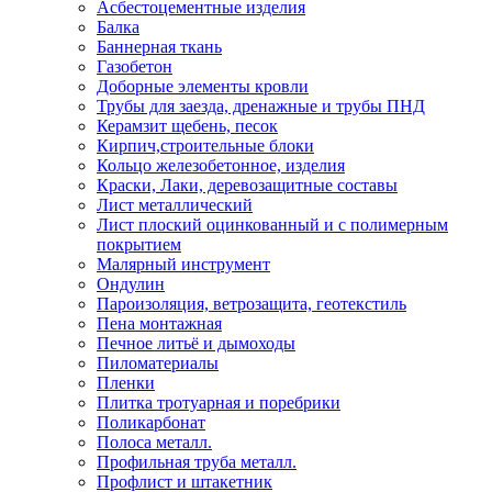
Асбестоцементные изделия
Балка
Баннерная ткань
Газобетон
Доборные элементы кровли
Трубы для заезда, дренажные и трубы ПНД
Керамзит щебень, песок
Кирпич,строительные блоки
Кольцо железобетонное, изделия
Краски, Лаки, деревозащитные составы
Лист металлический
Лист плоский оцинкованный и с полимерным
покрытием
Малярный инструмент
Ондулин
Пароизоляция, ветрозащита, геотекстиль
Пена монтажная
Печное литьё и дымоходы
Пиломатериалы
Пленки
Плитка тротуарная и поребрики
Поликарбонат
Полоса металл.
Профильная труба металл.
Профлист и штакетник