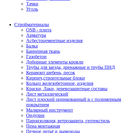
Тачки
Уголь
Стройматериалы
OSB - плита
Арматура
Асбестоцементные изделия
Балка
Баннерная ткань
Газобетон
Доборные элементы кровли
Трубы для заезда, дренажные и трубы ПНД
Керамзит щебень, песок
Кирпич,строительные блоки
Кольцо железобетонное, изделия
Краски, Лаки, деревозащитные составы
Лист металлический
Лист плоский оцинкованный и с полимерным
покрытием
Малярный инструмент
Ондулин
Пароизоляция, ветрозащита, геотекстиль
Пена монтажная
Печное литьё и дымоходы