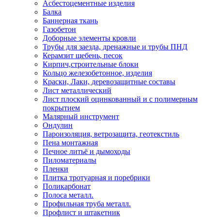
Асбестоцементные изделия
Балка
Баннерная ткань
Газобетон
Доборные элементы кровли
Трубы для заезда, дренажные и трубы ПНД
Керамзит щебень, песок
Кирпич,строительные блоки
Кольцо железобетонное, изделия
Краски, Лаки, деревозащитные составы
Лист металлический
Лист плоский оцинкованный и с полимерным
покрытием
Малярный инструмент
Ондулин
Пароизоляция, ветрозащита, геотекстиль
Пена монтажная
Печное литьё и дымоходы
Пиломатериалы
Пленки
Плитка тротуарная и поребрики
Поликарбонат
Полоса металл.
Профильная труба металл.
Профлист и штакетник