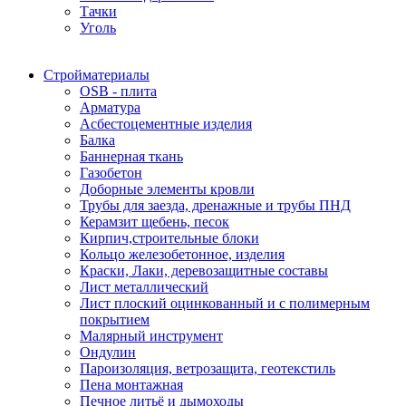
Тачки
Уголь
Стройматериалы
OSB - плита
Арматура
Асбестоцементные изделия
Балка
Баннерная ткань
Газобетон
Доборные элементы кровли
Трубы для заезда, дренажные и трубы ПНД
Керамзит щебень, песок
Кирпич,строительные блоки
Кольцо железобетонное, изделия
Краски, Лаки, деревозащитные составы
Лист металлический
Лист плоский оцинкованный и с полимерным
покрытием
Малярный инструмент
Ондулин
Пароизоляция, ветрозащита, геотекстиль
Пена монтажная
Печное литьё и дымоходы