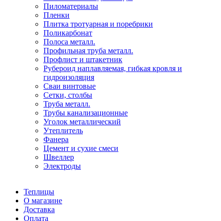
Пиломатериалы
Пленки
Плитка тротуарная и поребрики
Поликарбонат
Полоса металл.
Профильная труба металл.
Профлист и штакетник
Рубероид наплавляемая, гибкая кровля и
гидроизоляция
Сваи винтовые
Сетки, столбы
Труба металл.
Трубы канализационные
Уголок металлический
Утеплитель
Фанера
Цемент и сухие смеси
Швеллер
Электроды
Теплицы
О магазине
Доставка
Оплата