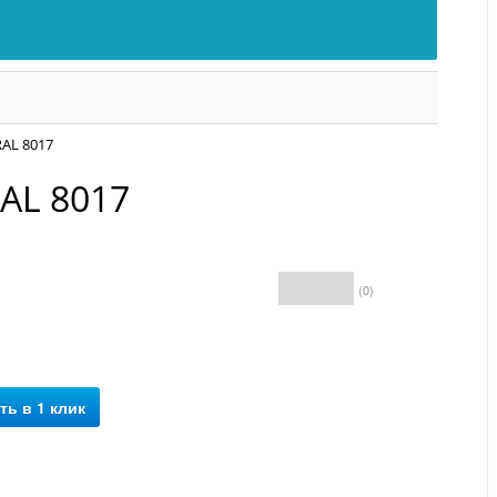
AL 8017
AL 8017
(0)
Бесплатная
доставка*
ть в 1 клик
*условия уточняйте у
менеджера