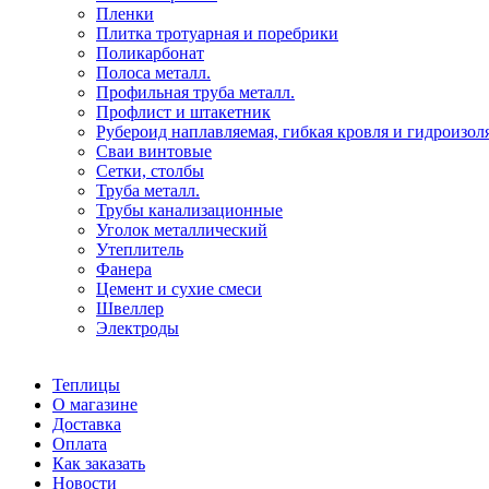
Пленки
Плитка тротуарная и поребрики
Поликарбонат
Полоса металл.
Профильная труба металл.
Профлист и штакетник
Рубероид наплавляемая, гибкая кровля и гидроизол
Сваи винтовые
Сетки, столбы
Труба металл.
Трубы канализационные
Уголок металлический
Утеплитель
Фанера
Цемент и сухие смеси
Швеллер
Электроды
Теплицы
О магазине
Доставка
Оплата
Как заказать
Новости