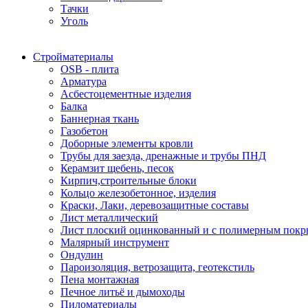
Тачки
Уголь
Стройматериалы
OSB - плита
Арматура
Асбестоцементные изделия
Балка
Баннерная ткань
Газобетон
Доборные элементы кровли
Трубы для заезда, дренажные и трубы ПНД
Керамзит щебень, песок
Кирпич,строительные блоки
Кольцо железобетонное, изделия
Краски, Лаки, деревозащитные составы
Лист металлический
Лист плоский оцинкованный и с полимерным пок
Малярный инструмент
Ондулин
Пароизоляция, ветрозащита, геотекстиль
Пена монтажная
Печное литьё и дымоходы
Пиломатериалы