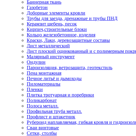
Баннерная ткань
Газобетон
Доборные элементы кровли
Трубы для заезда, дренажные и трубы ПНД
Керамзит щебень, песок
Кирпич,строительные блоки
Кольцо железобетонное, изделия
Краски, Лаки, деревозащитные составы
Лист металлический
Лист плоский оцинкованный и с полимерным пок
Малярный инструмент
Ондулин
Пароизоляция, ветрозащита, геотекстиль
Пена монтажная
Печное литьё и дымоходы
Пиломатериалы
Пленки
Плитка тротуарная и поребрики
Поликарбонат
Полоса металл.
Профильная труба металл.
Профлист и штакетник
Рубероид наплавляемая, гибкая кровля и гидроизол
Сваи винтовые
Сетки, столбы