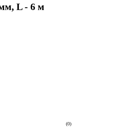
м, L - 6 м
(0)