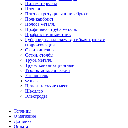
Пиломатериалы
Пленки
Плитка тротуарная и поребрики
Поликарбонат
Полоса металл.
Профильная труба металл.
Профлист и штакетник
Рубероид наплавляемая, гибкая кровля и
гидроизоляция
Сваи винтовые
Сетки, столбы
Труба металл.
Трубы канализационные
Уголок металлический
Утеплитель
Фанера
Цемент и сухие смеси
Швеллер
Электроды
Теплицы
О магазине
Доставка
Оплата