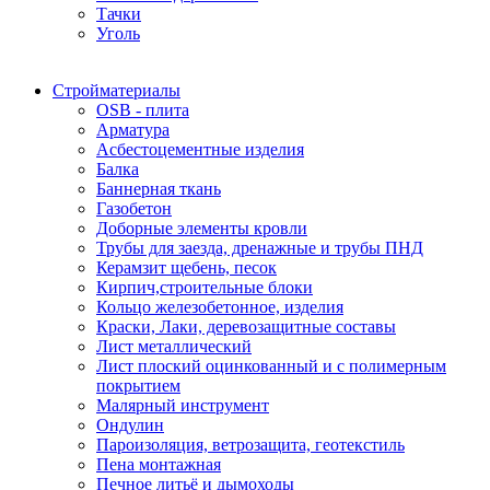
Тачки
Уголь
Стройматериалы
OSB - плита
Арматура
Асбестоцементные изделия
Балка
Баннерная ткань
Газобетон
Доборные элементы кровли
Трубы для заезда, дренажные и трубы ПНД
Керамзит щебень, песок
Кирпич,строительные блоки
Кольцо железобетонное, изделия
Краски, Лаки, деревозащитные составы
Лист металлический
Лист плоский оцинкованный и с полимерным
покрытием
Малярный инструмент
Ондулин
Пароизоляция, ветрозащита, геотекстиль
Пена монтажная
Печное литьё и дымоходы