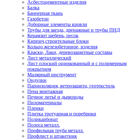
Асбестоцементные изделия
Балка
Баннерная ткань
Газобетон
Доборные элементы кровли
Трубы для заезда, дренажные и трубы ПНД
Керамзит щебень, песок
Кирпич,строительные блоки
Кольцо железобетонное, изделия
Краски, Лаки, деревозащитные составы
Лист металлический
Лист плоский оцинкованный и с полимерным
покрытием
Малярный инструмент
Ондулин
Пароизоляция, ветрозащита, геотекстиль
Пена монтажная
Печное литьё и дымоходы
Пиломатериалы
Пленки
Плитка тротуарная и поребрики
Поликарбонат
Полоса металл.
Профильная труба металл.
Профлист и штакетник