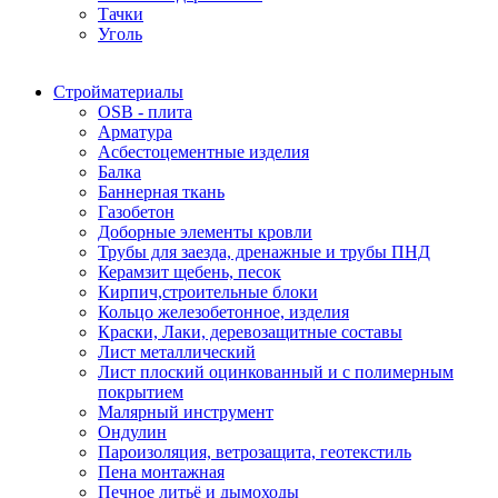
Тачки
Уголь
Стройматериалы
OSB - плита
Арматура
Асбестоцементные изделия
Балка
Баннерная ткань
Газобетон
Доборные элементы кровли
Трубы для заезда, дренажные и трубы ПНД
Керамзит щебень, песок
Кирпич,строительные блоки
Кольцо железобетонное, изделия
Краски, Лаки, деревозащитные составы
Лист металлический
Лист плоский оцинкованный и с полимерным
покрытием
Малярный инструмент
Ондулин
Пароизоляция, ветрозащита, геотекстиль
Пена монтажная
Печное литьё и дымоходы