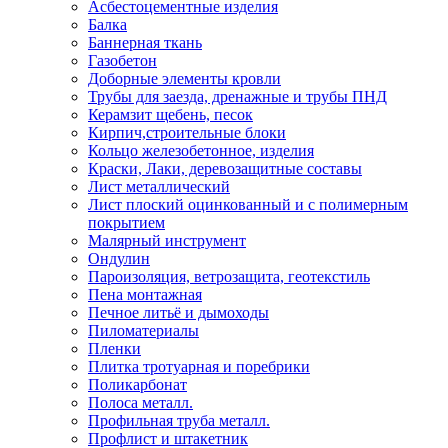
Асбестоцементные изделия
Балка
Баннерная ткань
Газобетон
Доборные элементы кровли
Трубы для заезда, дренажные и трубы ПНД
Керамзит щебень, песок
Кирпич,строительные блоки
Кольцо железобетонное, изделия
Краски, Лаки, деревозащитные составы
Лист металлический
Лист плоский оцинкованный и с полимерным
покрытием
Малярный инструмент
Ондулин
Пароизоляция, ветрозащита, геотекстиль
Пена монтажная
Печное литьё и дымоходы
Пиломатериалы
Пленки
Плитка тротуарная и поребрики
Поликарбонат
Полоса металл.
Профильная труба металл.
Профлист и штакетник