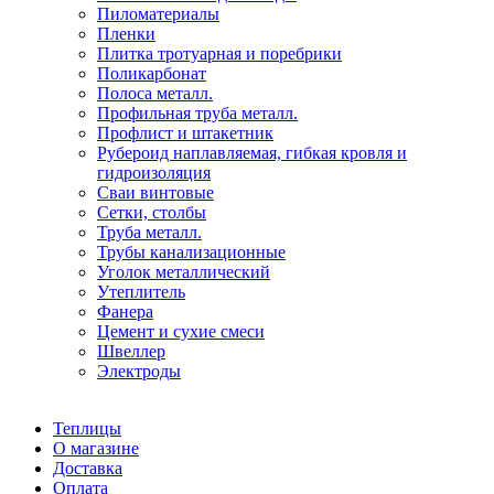
Пиломатериалы
Пленки
Плитка тротуарная и поребрики
Поликарбонат
Полоса металл.
Профильная труба металл.
Профлист и штакетник
Рубероид наплавляемая, гибкая кровля и
гидроизоляция
Сваи винтовые
Сетки, столбы
Труба металл.
Трубы канализационные
Уголок металлический
Утеплитель
Фанера
Цемент и сухие смеси
Швеллер
Электроды
Теплицы
О магазине
Доставка
Оплата