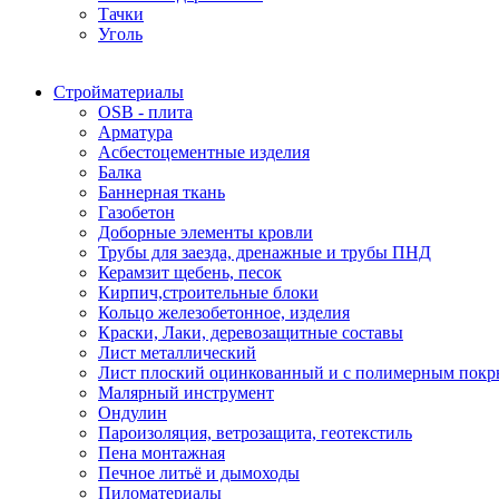
Тачки
Уголь
Стройматериалы
OSB - плита
Арматура
Асбестоцементные изделия
Балка
Баннерная ткань
Газобетон
Доборные элементы кровли
Трубы для заезда, дренажные и трубы ПНД
Керамзит щебень, песок
Кирпич,строительные блоки
Кольцо железобетонное, изделия
Краски, Лаки, деревозащитные составы
Лист металлический
Лист плоский оцинкованный и с полимерным пок
Малярный инструмент
Ондулин
Пароизоляция, ветрозащита, геотекстиль
Пена монтажная
Печное литьё и дымоходы
Пиломатериалы