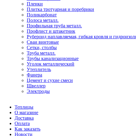
Пленки
Плитка тротуарная и поребрики
Поликарбонат
Полоса металл.
Профильная труба металл.
Профлист и штакетник
Рубероид наплавляемая, гибкая кровля и гидроизол
Сваи винтовые
Сетки, столбы
Труба металл.
Трубы канализационные
Уголок металлический
Утеплитель
Фанера
Цемент и сухие смеси
Швеллер
Электроды
Теплицы
О магазине
Доставка
Оплата
Как заказать
Новости