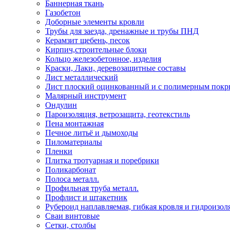
Баннерная ткань
Газобетон
Доборные элементы кровли
Трубы для заезда, дренажные и трубы ПНД
Керамзит щебень, песок
Кирпич,строительные блоки
Кольцо железобетонное, изделия
Краски, Лаки, деревозащитные составы
Лист металлический
Лист плоский оцинкованный и с полимерным пок
Малярный инструмент
Ондулин
Пароизоляция, ветрозащита, геотекстиль
Пена монтажная
Печное литьё и дымоходы
Пиломатериалы
Пленки
Плитка тротуарная и поребрики
Поликарбонат
Полоса металл.
Профильная труба металл.
Профлист и штакетник
Рубероид наплавляемая, гибкая кровля и гидроизол
Сваи винтовые
Сетки, столбы