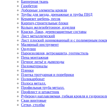
Баннерная ткань
Газобетон
Доборные элементы кровли
Трубы для заезда, дренажные и трубы ПНД
Керамзит щебень, песок
Кирпич,строительные блоки
Кольцо железобетонное, изделия
Краски, Лаки, деревозащитные составы
Лист металлический
Лист плоский оцинкованный и с полимерным пок
Малярный инструмент
Ондулин
Пароизоляция, ветрозащита, геотекстиль
Пена монтажная
Печное литьё и дымоходы
Пиломатериалы
Пленки
Плитка тротуарная и поребрики
Поликарбонат
Полоса металл.
Профильная труба металл.
Профлист и штакетник
Рубероид наплавляемая, гибкая кровля и гидроизол
Сваи винтовые
Сетки, столбы