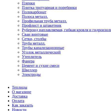
Пленки
Плитка тротуарная и поребрики
Поликарбонат
Полоса металл.
Профильная труба металл.
Профлист и штакетник
Рубероид наплавляемая, гибкая кровля и гидроизол
Сваи винтовые
Сетки, столбы
Труба металл.
Трубы канализационные
Уголок металлический
Утеплитель
Фанера
Цемент и сухие смеси
Швеллер
Электроды
Теплицы
О магазине
Доставка
Оплата
Как заказать
Новости