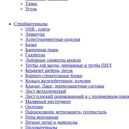
Тачки
Уголь
Стройматериалы
OSB - плита
Арматура
Асбестоцементные изделия
Балка
Баннерная ткань
Газобетон
Доборные элементы кровли
Трубы для заезда, дренажные и трубы ПНД
Керамзит щебень, песок
Кирпич,строительные блоки
Кольцо железобетонное, изделия
Краски, Лаки, деревозащитные составы
Лист металлический
Лист плоский оцинкованный и с полимерным пок
Малярный инструмент
Ондулин
Пароизоляция, ветрозащита, геотекстиль
Пена монтажная
Печное литьё и дымоходы
Пиломатериалы