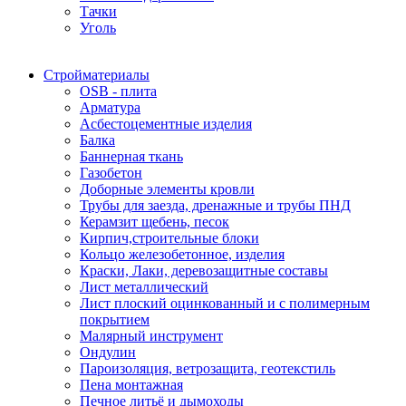
Тачки
Уголь
Стройматериалы
OSB - плита
Арматура
Асбестоцементные изделия
Балка
Баннерная ткань
Газобетон
Доборные элементы кровли
Трубы для заезда, дренажные и трубы ПНД
Керамзит щебень, песок
Кирпич,строительные блоки
Кольцо железобетонное, изделия
Краски, Лаки, деревозащитные составы
Лист металлический
Лист плоский оцинкованный и с полимерным
покрытием
Малярный инструмент
Ондулин
Пароизоляция, ветрозащита, геотекстиль
Пена монтажная
Печное литьё и дымоходы