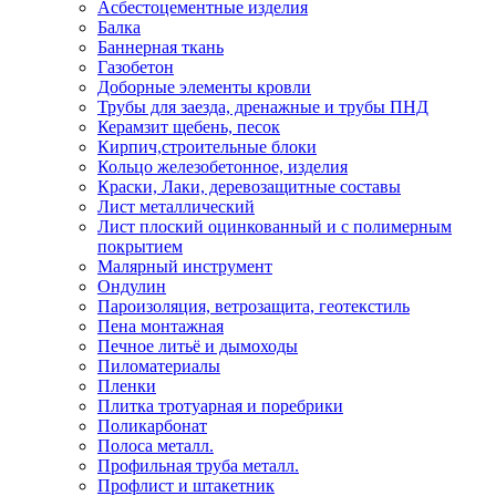
Асбестоцементные изделия
Балка
Баннерная ткань
Газобетон
Доборные элементы кровли
Трубы для заезда, дренажные и трубы ПНД
Керамзит щебень, песок
Кирпич,строительные блоки
Кольцо железобетонное, изделия
Краски, Лаки, деревозащитные составы
Лист металлический
Лист плоский оцинкованный и с полимерным
покрытием
Малярный инструмент
Ондулин
Пароизоляция, ветрозащита, геотекстиль
Пена монтажная
Печное литьё и дымоходы
Пиломатериалы
Пленки
Плитка тротуарная и поребрики
Поликарбонат
Полоса металл.
Профильная труба металл.
Профлист и штакетник