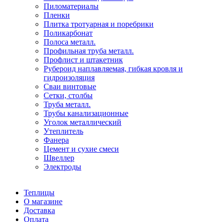
Пиломатериалы
Пленки
Плитка тротуарная и поребрики
Поликарбонат
Полоса металл.
Профильная труба металл.
Профлист и штакетник
Рубероид наплавляемая, гибкая кровля и
гидроизоляция
Сваи винтовые
Сетки, столбы
Труба металл.
Трубы канализационные
Уголок металлический
Утеплитель
Фанера
Цемент и сухие смеси
Швеллер
Электроды
Теплицы
О магазине
Доставка
Оплата