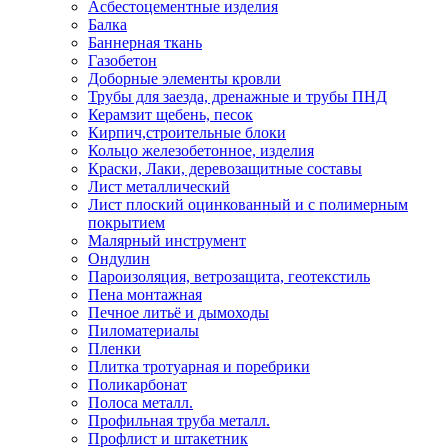
Асбестоцементные изделия
Балка
Баннерная ткань
Газобетон
Доборные элементы кровли
Трубы для заезда, дренажные и трубы ПНД
Керамзит щебень, песок
Кирпич,строительные блоки
Кольцо железобетонное, изделия
Краски, Лаки, деревозащитные составы
Лист металлический
Лист плоский оцинкованный и с полимерным
покрытием
Малярный инструмент
Ондулин
Пароизоляция, ветрозащита, геотекстиль
Пена монтажная
Печное литьё и дымоходы
Пиломатериалы
Пленки
Плитка тротуарная и поребрики
Поликарбонат
Полоса металл.
Профильная труба металл.
Профлист и штакетник