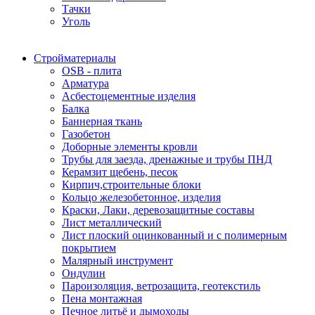
Тачки
Уголь
Стройматериалы
OSB - плита
Арматура
Асбестоцементные изделия
Балка
Баннерная ткань
Газобетон
Доборные элементы кровли
Трубы для заезда, дренажные и трубы ПНД
Керамзит щебень, песок
Кирпич,строительные блоки
Кольцо железобетонное, изделия
Краски, Лаки, деревозащитные составы
Лист металлический
Лист плоский оцинкованный и с полимерным
покрытием
Малярный инструмент
Ондулин
Пароизоляция, ветрозащита, геотекстиль
Пена монтажная
Печное литьё и дымоходы