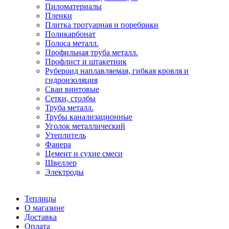
Пиломатериалы
Пленки
Плитка тротуарная и поребрики
Поликарбонат
Полоса металл.
Профильная труба металл.
Профлист и штакетник
Рубероид наплавляемая, гибкая кровля и
гидроизоляция
Сваи винтовые
Сетки, столбы
Труба металл.
Трубы канализационные
Уголок металлический
Утеплитель
Фанера
Цемент и сухие смеси
Швеллер
Электроды
Теплицы
О магазине
Доставка
Оплата