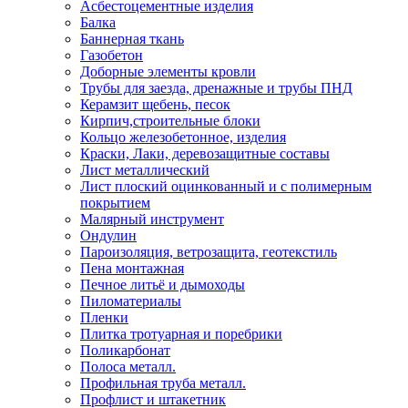
Асбестоцементные изделия
Балка
Баннерная ткань
Газобетон
Доборные элементы кровли
Трубы для заезда, дренажные и трубы ПНД
Керамзит щебень, песок
Кирпич,строительные блоки
Кольцо железобетонное, изделия
Краски, Лаки, деревозащитные составы
Лист металлический
Лист плоский оцинкованный и с полимерным
покрытием
Малярный инструмент
Ондулин
Пароизоляция, ветрозащита, геотекстиль
Пена монтажная
Печное литьё и дымоходы
Пиломатериалы
Пленки
Плитка тротуарная и поребрики
Поликарбонат
Полоса металл.
Профильная труба металл.
Профлист и штакетник