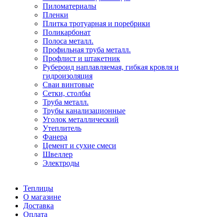
Пиломатериалы
Пленки
Плитка тротуарная и поребрики
Поликарбонат
Полоса металл.
Профильная труба металл.
Профлист и штакетник
Рубероид наплавляемая, гибкая кровля и
гидроизоляция
Сваи винтовые
Сетки, столбы
Труба металл.
Трубы канализационные
Уголок металлический
Утеплитель
Фанера
Цемент и сухие смеси
Швеллер
Электроды
Теплицы
О магазине
Доставка
Оплата