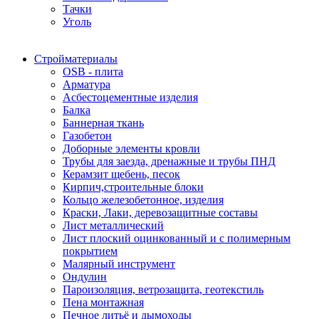
Тачки
Уголь
Стройматериалы
OSB - плита
Арматура
Асбестоцементные изделия
Балка
Баннерная ткань
Газобетон
Доборные элементы кровли
Трубы для заезда, дренажные и трубы ПНД
Керамзит щебень, песок
Кирпич,строительные блоки
Кольцо железобетонное, изделия
Краски, Лаки, деревозащитные составы
Лист металлический
Лист плоский оцинкованный и с полимерным
покрытием
Малярный инструмент
Ондулин
Пароизоляция, ветрозащита, геотекстиль
Пена монтажная
Печное литьё и дымоходы