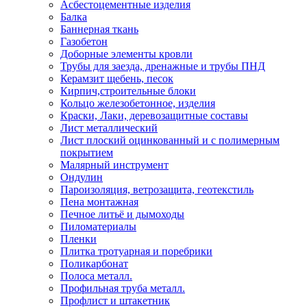
Асбестоцементные изделия
Балка
Баннерная ткань
Газобетон
Доборные элементы кровли
Трубы для заезда, дренажные и трубы ПНД
Керамзит щебень, песок
Кирпич,строительные блоки
Кольцо железобетонное, изделия
Краски, Лаки, деревозащитные составы
Лист металлический
Лист плоский оцинкованный и с полимерным
покрытием
Малярный инструмент
Ондулин
Пароизоляция, ветрозащита, геотекстиль
Пена монтажная
Печное литьё и дымоходы
Пиломатериалы
Пленки
Плитка тротуарная и поребрики
Поликарбонат
Полоса металл.
Профильная труба металл.
Профлист и штакетник