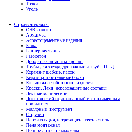
Тачки
Уголь
Стройматериалы
OSB - плита
Арматура
Асбестоцементные изделия
Балка
Баннерная ткань
Газобетон
Доборные элементы кровли
Трубы для заезда, дренажные и трубы ПНД
Керамзит щебень, песок
Кирпич,строительные блоки
Кольцо железобетонное, изделия
Краски, Лаки, деревозащитные составы
Лист металлический
Лист плоский оцинкованный и с полимерным
покрытием
Малярный инструмент
Ондулин
Пароизоляция, ветрозащита, геотекстиль
Пена монтажная
Печное литьё и дымоходы