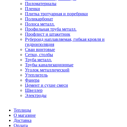
Пиломатериалы
Пленки
Плитка тротуарная и поребрики
Поликарбонат
Полоса металл.
Профильная труба металл.
Профлист и штакетник
Рубероид наплавляемая, гибкая кровля и
гидроизоляция
Сваи винтовые
Сетки, столбы
Труба металл.
Трубы канализационные
Уголок металлический
Утеплитель
Фанера
Цемент и сухие смеси
Швеллер
Электроды
Теплицы
О магазине
Доставка
Оплата