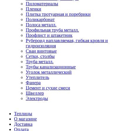
Пиломатериалы
Пленки
Плитка тротуарная и поребрики
Поликарбонат
Полоса металл.
Профильная труба металл.
Профлист и штакетник
Рубероид наплавляемая, гибкая кровля и
гидроизоляция
Сваи винтовые
Сетки, столбы
Труба металл.
Трубы канализационные
Уголок металлический
Утеплитель
Фанера
Цемент и сухие смеси
Швеллер
Электроды
Теплицы
О магазине
Доставка
Оплата