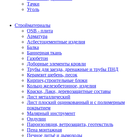
Тачки
Уголь
Стройматериалы
OSB - плита
Арматура
Асбестоцементные изделия
Балка
Баннерная ткань
Газобетон
Доборные элементы кровли
Трубы для заезда, дренажные и трубы ПНД
Керамзит щебень, песок
Кирпич,строительные блоки
Кольцо железобетонное, изделия
Краски, Лаки, деревозащитные составы
Лист металлический
Лист плоский оцинкованный и с полимерным
покрытием
Малярный инструмент
Ондулин
Пароизоляция, ветрозащита, геотекстиль
Пена монтажная
Печное литьё и дымоходы