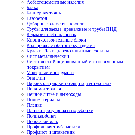
Асбестоцементные изделия
Балка
Баннерная ткань
Газобетон
Доборные элементы кровли
Трубы для заезда, дренажные и трубы ПНД
Керамзит щебень, песок
Кирпич,строительные блоки
Кольцо железобетонное, изделия
Краски, Лаки, деревозащитные составы
Лист металлический
Лист плоский оцинкованный и с полимерным
покрытием
Малярный инструмент
Ондулин
Пароизоляция, ветрозащита, геотекстиль
Пена монтажная
Печное литьё и дымоходы
Пиломатериалы
Пленки
Плитка тротуарная и поребрики
Поликарбонат
Полоса металл.
Профильная труба металл.
Профлист и штакетник