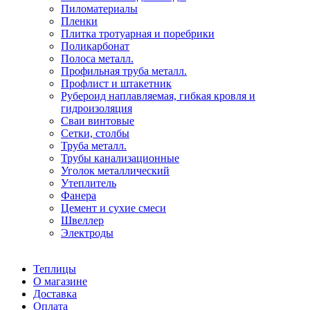
Пиломатериалы
Пленки
Плитка тротуарная и поребрики
Поликарбонат
Полоса металл.
Профильная труба металл.
Профлист и штакетник
Рубероид наплавляемая, гибкая кровля и
гидроизоляция
Сваи винтовые
Сетки, столбы
Труба металл.
Трубы канализационные
Уголок металлический
Утеплитель
Фанера
Цемент и сухие смеси
Швеллер
Электроды
Теплицы
О магазине
Доставка
Оплата