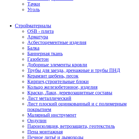
Тачки
Уголь
Стройматериалы
OSB - плита
Арматура
Асбестоцементные изделия
Балка
Баннерная ткань
Газобетон
Доборные элементы кровли
Трубы для заезда, дренажные и трубы ПНД
Керамзит щебень, песок
Кирпич,строительные блоки
Кольцо железобетонное, изделия
Краски, Лаки, деревозащитные составы
Лист металлический
Лист плоский оцинкованный и с полимерным
покрытием
Малярный инструмент
Ондулин
Пароизоляция, ветрозащита, геотекстиль
Пена монтажная
Печное литьё и дымоходы