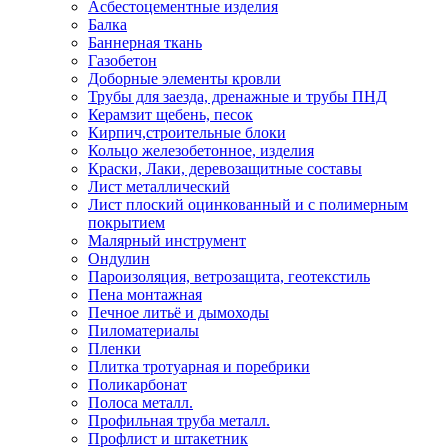
Асбестоцементные изделия
Балка
Баннерная ткань
Газобетон
Доборные элементы кровли
Трубы для заезда, дренажные и трубы ПНД
Керамзит щебень, песок
Кирпич,строительные блоки
Кольцо железобетонное, изделия
Краски, Лаки, деревозащитные составы
Лист металлический
Лист плоский оцинкованный и с полимерным
покрытием
Малярный инструмент
Ондулин
Пароизоляция, ветрозащита, геотекстиль
Пена монтажная
Печное литьё и дымоходы
Пиломатериалы
Пленки
Плитка тротуарная и поребрики
Поликарбонат
Полоса металл.
Профильная труба металл.
Профлист и штакетник