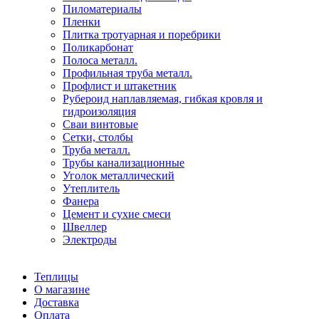
Пиломатериалы
Пленки
Плитка тротуарная и поребрики
Поликарбонат
Полоса металл.
Профильная труба металл.
Профлист и штакетник
Рубероид наплавляемая, гибкая кровля и
гидроизоляция
Сваи винтовые
Сетки, столбы
Труба металл.
Трубы канализационные
Уголок металлический
Утеплитель
Фанера
Цемент и сухие смеси
Швеллер
Электроды
Теплицы
О магазине
Доставка
Оплата