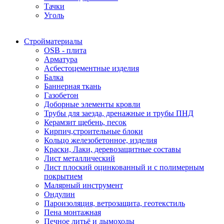
Тачки
Уголь
Стройматериалы
OSB - плита
Арматура
Асбестоцементные изделия
Балка
Баннерная ткань
Газобетон
Доборные элементы кровли
Трубы для заезда, дренажные и трубы ПНД
Керамзит щебень, песок
Кирпич,строительные блоки
Кольцо железобетонное, изделия
Краски, Лаки, деревозащитные составы
Лист металлический
Лист плоский оцинкованный и с полимерным
покрытием
Малярный инструмент
Ондулин
Пароизоляция, ветрозащита, геотекстиль
Пена монтажная
Печное литьё и дымоходы