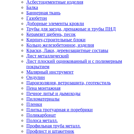
Асбестоцементные изделия
Балка
Баннерная ткань
Газобетон
Доборные элементы кровли
Трубы для заезда, дренажные и трубы ПНД
Керамзит щебень, песок
Кирпич,строительные блоки
Кольцо железобетонное, изделия
Краски, Лаки, деревозащитные составы
Лист металлический
Лист плоский оцинкованный и с полимерным
покрытием
Малярный инструмент
Ондулин
Пароизоляция, ветрозащита, геотекстиль
Пена монтажная
Печное литьё и дымоходы
Пиломатериалы
Пленки
Плитка тротуарная и поребрики
Поликарбонат
Полоса металл.
Профильная труба металл.
Профлист и штакетник