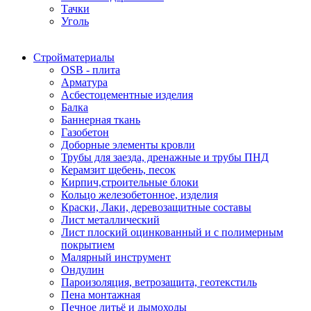
Тачки
Уголь
Стройматериалы
OSB - плита
Арматура
Асбестоцементные изделия
Балка
Баннерная ткань
Газобетон
Доборные элементы кровли
Трубы для заезда, дренажные и трубы ПНД
Керамзит щебень, песок
Кирпич,строительные блоки
Кольцо железобетонное, изделия
Краски, Лаки, деревозащитные составы
Лист металлический
Лист плоский оцинкованный и с полимерным
покрытием
Малярный инструмент
Ондулин
Пароизоляция, ветрозащита, геотекстиль
Пена монтажная
Печное литьё и дымоходы