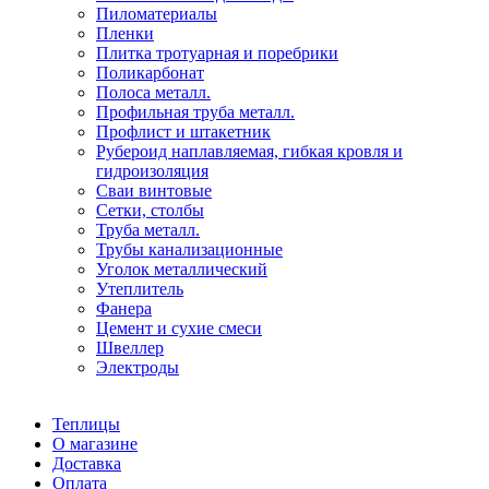
Пиломатериалы
Пленки
Плитка тротуарная и поребрики
Поликарбонат
Полоса металл.
Профильная труба металл.
Профлист и штакетник
Рубероид наплавляемая, гибкая кровля и
гидроизоляция
Сваи винтовые
Сетки, столбы
Труба металл.
Трубы канализационные
Уголок металлический
Утеплитель
Фанера
Цемент и сухие смеси
Швеллер
Электроды
Теплицы
О магазине
Доставка
Оплата