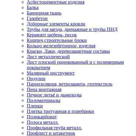
Асбестоцементные изделия
Балка
Баннерная ткань
Газобетон
Доборные элементы кровли
Трубы для заезда, дренажные и трубы ПНД
Керамзит щебень, песок
Кирпич,строительные блоки
Кольцо железобетонное, изделия
Краски, Лаки, деревозащитные составы
Лист металлический
Лист плоский оцинкованный и с полимерным
покрытием
Малярный инструмент
Ондулин
Пароизоляция, ветрозащита, геотекстиль
Пена монтажная
Печное литьё и дымоходы
Пиломатериалы
Пленки
Плитка тротуарная и поребрики
Поликарбонат
Полоса металл.
Профильная труба металл.
Профлист и штакетник