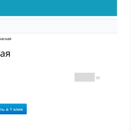
расная
ная
(0)
Бесплатная
доставка*
ть в 1 клик
*условия уточняйте у
менеджера