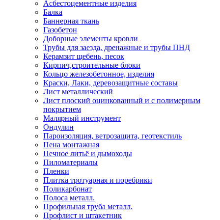
Асбестоцементные изделия
Балка
Баннерная ткань
Газобетон
Доборные элементы кровли
Трубы для заезда, дренажные и трубы ПНД
Керамзит щебень, песок
Кирпич,строительные блоки
Кольцо железобетонное, изделия
Краски, Лаки, деревозащитные составы
Лист металлический
Лист плоский оцинкованный и с полимерным
покрытием
Малярный инструмент
Ондулин
Пароизоляция, ветрозащита, геотекстиль
Пена монтажная
Печное литьё и дымоходы
Пиломатериалы
Пленки
Плитка тротуарная и поребрики
Поликарбонат
Полоса металл.
Профильная труба металл.
Профлист и штакетник