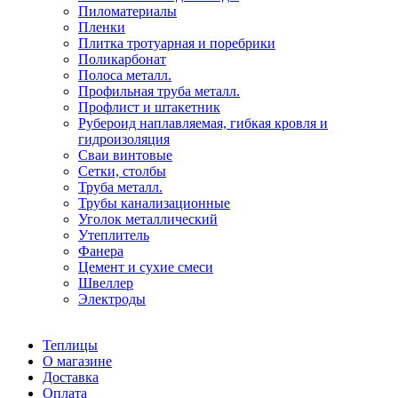
Пиломатериалы
Пленки
Плитка тротуарная и поребрики
Поликарбонат
Полоса металл.
Профильная труба металл.
Профлист и штакетник
Рубероид наплавляемая, гибкая кровля и
гидроизоляция
Сваи винтовые
Сетки, столбы
Труба металл.
Трубы канализационные
Уголок металлический
Утеплитель
Фанера
Цемент и сухие смеси
Швеллер
Электроды
Теплицы
О магазине
Доставка
Оплата