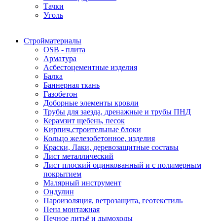
Тачки
Уголь
Стройматериалы
OSB - плита
Арматура
Асбестоцементные изделия
Балка
Баннерная ткань
Газобетон
Доборные элементы кровли
Трубы для заезда, дренажные и трубы ПНД
Керамзит щебень, песок
Кирпич,строительные блоки
Кольцо железобетонное, изделия
Краски, Лаки, деревозащитные составы
Лист металлический
Лист плоский оцинкованный и с полимерным
покрытием
Малярный инструмент
Ондулин
Пароизоляция, ветрозащита, геотекстиль
Пена монтажная
Печное литьё и дымоходы