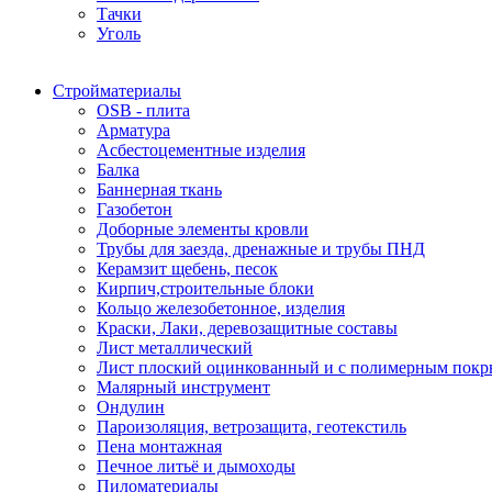
Тачки
Уголь
Стройматериалы
OSB - плита
Арматура
Асбестоцементные изделия
Балка
Баннерная ткань
Газобетон
Доборные элементы кровли
Трубы для заезда, дренажные и трубы ПНД
Керамзит щебень, песок
Кирпич,строительные блоки
Кольцо железобетонное, изделия
Краски, Лаки, деревозащитные составы
Лист металлический
Лист плоский оцинкованный и с полимерным пок
Малярный инструмент
Ондулин
Пароизоляция, ветрозащита, геотекстиль
Пена монтажная
Печное литьё и дымоходы
Пиломатериалы