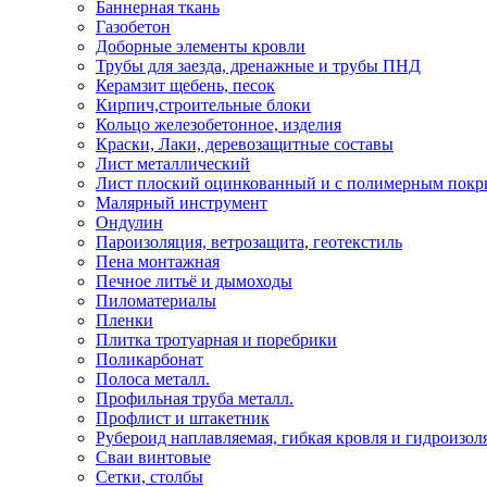
Баннерная ткань
Газобетон
Доборные элементы кровли
Трубы для заезда, дренажные и трубы ПНД
Керамзит щебень, песок
Кирпич,строительные блоки
Кольцо железобетонное, изделия
Краски, Лаки, деревозащитные составы
Лист металлический
Лист плоский оцинкованный и с полимерным пок
Малярный инструмент
Ондулин
Пароизоляция, ветрозащита, геотекстиль
Пена монтажная
Печное литьё и дымоходы
Пиломатериалы
Пленки
Плитка тротуарная и поребрики
Поликарбонат
Полоса металл.
Профильная труба металл.
Профлист и штакетник
Рубероид наплавляемая, гибкая кровля и гидроизол
Сваи винтовые
Сетки, столбы