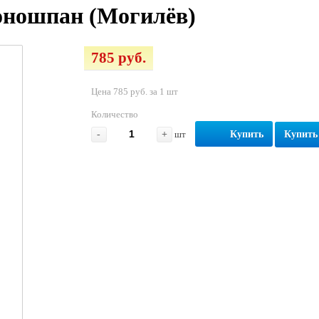
оношпан (Могилёв)
785 руб.
Цена 785 руб. за 1 шт
Количество
-
+
шт
Купить
Купить