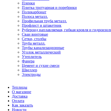
Пленки
Плитка тротуарная и поребрики
Поликарбонат
Полоса металл.
Профильная труба металл.
Профлист и штакетник
Рубероид наплавляемая, гибкая кровля и гидроизол
Сваи винтовые
Сетки, столбы
Труба металл.
Трубы канализационные
Уголок металлический
Утеплитель
Фанера
Цемент и сухие смеси
Швеллер
Электроды
Теплицы
О магазине
Доставка
Оплата
Как заказать
Новости