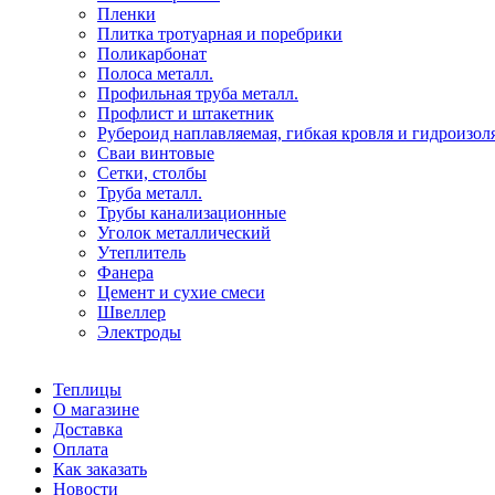
Пленки
Плитка тротуарная и поребрики
Поликарбонат
Полоса металл.
Профильная труба металл.
Профлист и штакетник
Рубероид наплавляемая, гибкая кровля и гидроизол
Сваи винтовые
Сетки, столбы
Труба металл.
Трубы канализационные
Уголок металлический
Утеплитель
Фанера
Цемент и сухие смеси
Швеллер
Электроды
Теплицы
О магазине
Доставка
Оплата
Как заказать
Новости