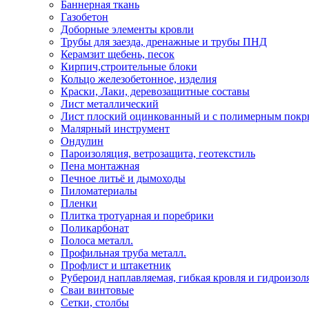
Баннерная ткань
Газобетон
Доборные элементы кровли
Трубы для заезда, дренажные и трубы ПНД
Керамзит щебень, песок
Кирпич,строительные блоки
Кольцо железобетонное, изделия
Краски, Лаки, деревозащитные составы
Лист металлический
Лист плоский оцинкованный и с полимерным пок
Малярный инструмент
Ондулин
Пароизоляция, ветрозащита, геотекстиль
Пена монтажная
Печное литьё и дымоходы
Пиломатериалы
Пленки
Плитка тротуарная и поребрики
Поликарбонат
Полоса металл.
Профильная труба металл.
Профлист и штакетник
Рубероид наплавляемая, гибкая кровля и гидроизол
Сваи винтовые
Сетки, столбы