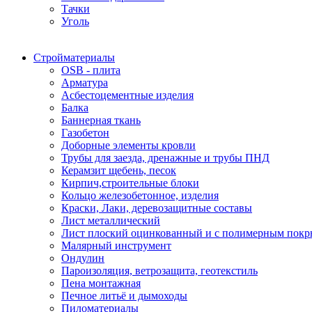
Тачки
Уголь
Стройматериалы
OSB - плита
Арматура
Асбестоцементные изделия
Балка
Баннерная ткань
Газобетон
Доборные элементы кровли
Трубы для заезда, дренажные и трубы ПНД
Керамзит щебень, песок
Кирпич,строительные блоки
Кольцо железобетонное, изделия
Краски, Лаки, деревозащитные составы
Лист металлический
Лист плоский оцинкованный и с полимерным пок
Малярный инструмент
Ондулин
Пароизоляция, ветрозащита, геотекстиль
Пена монтажная
Печное литьё и дымоходы
Пиломатериалы