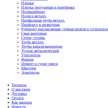
Пленки
Плитка тротуарная и поребрики
Поликарбонат
Полоса металл.
Профильная труба металл.
Профлист и штакетник
Рубероид наплавляемая, гибкая кровля и гидроизол
Сваи винтовые
Сетки, столбы
Труба металл.
Трубы канализационные
Уголок металлический
Утеплитель
Фанера
Цемент и сухие смеси
Швеллер
Электроды
Теплицы
О магазине
Доставка
Оплата
Как заказать
Новости