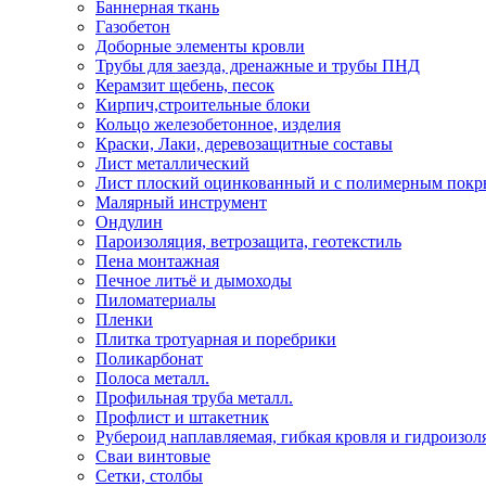
Баннерная ткань
Газобетон
Доборные элементы кровли
Трубы для заезда, дренажные и трубы ПНД
Керамзит щебень, песок
Кирпич,строительные блоки
Кольцо железобетонное, изделия
Краски, Лаки, деревозащитные составы
Лист металлический
Лист плоский оцинкованный и с полимерным пок
Малярный инструмент
Ондулин
Пароизоляция, ветрозащита, геотекстиль
Пена монтажная
Печное литьё и дымоходы
Пиломатериалы
Пленки
Плитка тротуарная и поребрики
Поликарбонат
Полоса металл.
Профильная труба металл.
Профлист и штакетник
Рубероид наплавляемая, гибкая кровля и гидроизол
Сваи винтовые
Сетки, столбы