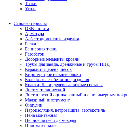
Тачки
Уголь
Стройматериалы
OSB - плита
Арматура
Асбестоцементные изделия
Балка
Баннерная ткань
Газобетон
Доборные элементы кровли
Трубы для заезда, дренажные и трубы ПНД
Керамзит щебень, песок
Кирпич,строительные блоки
Кольцо железобетонное, изделия
Краски, Лаки, деревозащитные составы
Лист металлический
Лист плоский оцинкованный и с полимерным пок
Малярный инструмент
Ондулин
Пароизоляция, ветрозащита, геотекстиль
Пена монтажная
Печное литьё и дымоходы
Пиломатериалы