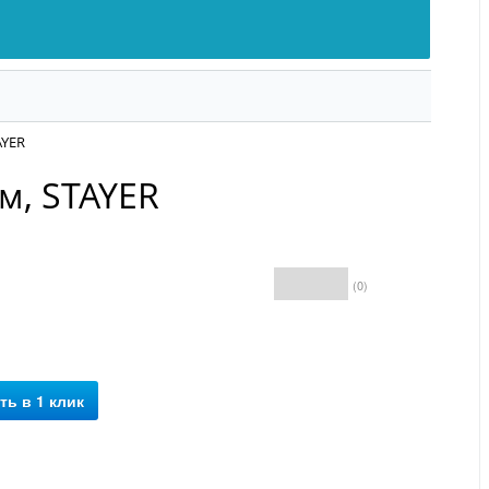
AYER
м, STAYER
(0)
Бесплатная
доставка*
ть в 1 клик
*условия уточняйте у
менеджера