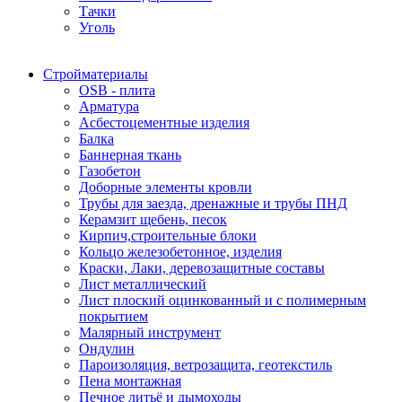
Тачки
Уголь
Стройматериалы
OSB - плита
Арматура
Асбестоцементные изделия
Балка
Баннерная ткань
Газобетон
Доборные элементы кровли
Трубы для заезда, дренажные и трубы ПНД
Керамзит щебень, песок
Кирпич,строительные блоки
Кольцо железобетонное, изделия
Краски, Лаки, деревозащитные составы
Лист металлический
Лист плоский оцинкованный и с полимерным
покрытием
Малярный инструмент
Ондулин
Пароизоляция, ветрозащита, геотекстиль
Пена монтажная
Печное литьё и дымоходы