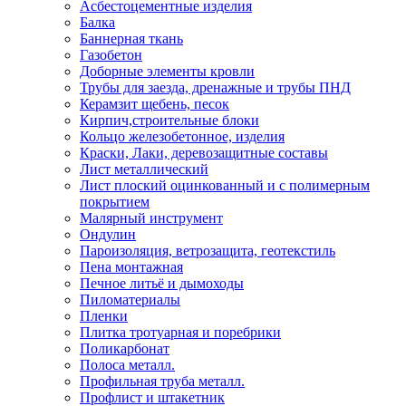
Асбестоцементные изделия
Балка
Баннерная ткань
Газобетон
Доборные элементы кровли
Трубы для заезда, дренажные и трубы ПНД
Керамзит щебень, песок
Кирпич,строительные блоки
Кольцо железобетонное, изделия
Краски, Лаки, деревозащитные составы
Лист металлический
Лист плоский оцинкованный и с полимерным
покрытием
Малярный инструмент
Ондулин
Пароизоляция, ветрозащита, геотекстиль
Пена монтажная
Печное литьё и дымоходы
Пиломатериалы
Пленки
Плитка тротуарная и поребрики
Поликарбонат
Полоса металл.
Профильная труба металл.
Профлист и штакетник