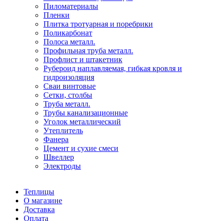
Пиломатериалы
Пленки
Плитка тротуарная и поребрики
Поликарбонат
Полоса металл.
Профильная труба металл.
Профлист и штакетник
Рубероид наплавляемая, гибкая кровля и
гидроизоляция
Сваи винтовые
Сетки, столбы
Труба металл.
Трубы канализационные
Уголок металлический
Утеплитель
Фанера
Цемент и сухие смеси
Швеллер
Электроды
Теплицы
О магазине
Доставка
Оплата