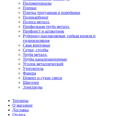
Пиломатериалы
Пленки
Плитка тротуарная и поребрики
Поликарбонат
Полоса металл.
Профильная труба металл.
Профлист и штакетник
Рубероид наплавляемая, гибкая кровля и
гидроизоляция
Сваи винтовые
Сетки, столбы
Труба металл.
Трубы канализационные
Уголок металлический
Утеплитель
Фанера
Цемент и сухие смеси
Швеллер
Электроды
Теплицы
О магазине
Доставка
Оплата