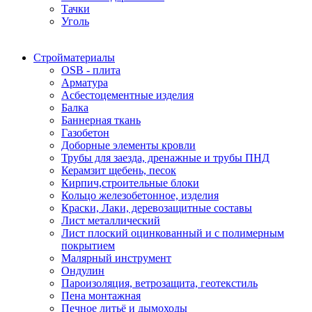
Тачки
Уголь
Стройматериалы
OSB - плита
Арматура
Асбестоцементные изделия
Балка
Баннерная ткань
Газобетон
Доборные элементы кровли
Трубы для заезда, дренажные и трубы ПНД
Керамзит щебень, песок
Кирпич,строительные блоки
Кольцо железобетонное, изделия
Краски, Лаки, деревозащитные составы
Лист металлический
Лист плоский оцинкованный и с полимерным
покрытием
Малярный инструмент
Ондулин
Пароизоляция, ветрозащита, геотекстиль
Пена монтажная
Печное литьё и дымоходы