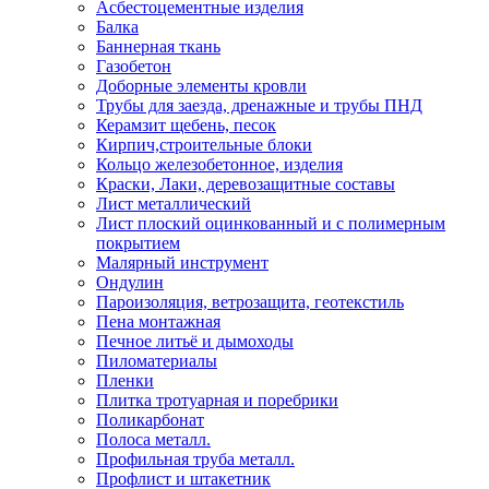
Асбестоцементные изделия
Балка
Баннерная ткань
Газобетон
Доборные элементы кровли
Трубы для заезда, дренажные и трубы ПНД
Керамзит щебень, песок
Кирпич,строительные блоки
Кольцо железобетонное, изделия
Краски, Лаки, деревозащитные составы
Лист металлический
Лист плоский оцинкованный и с полимерным
покрытием
Малярный инструмент
Ондулин
Пароизоляция, ветрозащита, геотекстиль
Пена монтажная
Печное литьё и дымоходы
Пиломатериалы
Пленки
Плитка тротуарная и поребрики
Поликарбонат
Полоса металл.
Профильная труба металл.
Профлист и штакетник