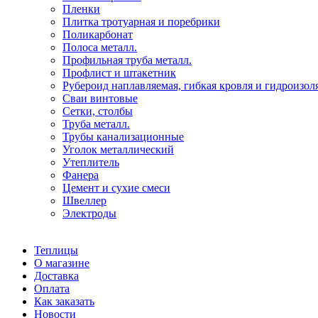
Пленки
Плитка тротуарная и поребрики
Поликарбонат
Полоса металл.
Профильная труба металл.
Профлист и штакетник
Рубероид наплавляемая, гибкая кровля и гидроизол
Сваи винтовые
Сетки, столбы
Труба металл.
Трубы канализационные
Уголок металлический
Утеплитель
Фанера
Цемент и сухие смеси
Швеллер
Электроды
Теплицы
О магазине
Доставка
Оплата
Как заказать
Новости