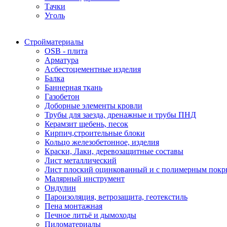
Тачки
Уголь
Стройматериалы
OSB - плита
Арматура
Асбестоцементные изделия
Балка
Баннерная ткань
Газобетон
Доборные элементы кровли
Трубы для заезда, дренажные и трубы ПНД
Керамзит щебень, песок
Кирпич,строительные блоки
Кольцо железобетонное, изделия
Краски, Лаки, деревозащитные составы
Лист металлический
Лист плоский оцинкованный и с полимерным пок
Малярный инструмент
Ондулин
Пароизоляция, ветрозащита, геотекстиль
Пена монтажная
Печное литьё и дымоходы
Пиломатериалы