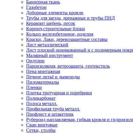
Баннерная ткань
Газобетон
Доборные элементы кровли
Трубы для заезда, дренажные и трубы ПНД
Керамзит щебень, песок
Кирпич,строительные блоки
Кольцо железобетонное, изделия
Краски, Лаки, деревозащитные составы
Лист металлический
Лист плоский оцинкованный и с полимерным пок
Малярный инструмент
Ондулин
Пароизоляция, ветрозащита, геотекстиль
Пена монтажная
Печное литьё и дымоходы
Пиломатериалы
Пленки
Плитка тротуарная и поребрики
Поликарбонат
Полоса металл.
Профильная труба металл.
Профлист и штакетник
Рубероид наплавляемая, гибкая кровля и гидроизол
Сваи винтовые
Сетки, столбы