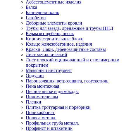
Асбестоцементные изделия
Балка
Баннерная ткань
Газобетон
Доборные элементы кровли
Трубы для заезда, дренажные и трубы ПНД
Керамзит щебень, песок
Кирпич,строительные блоки
Кольцо железобетонное, изделия
Краски, Лаки, деревозащитные составы
Лист металлический
Лист плоский оцинкованный и с полимерным
покрытием
Малярный инструмент
Ондулин
Пароизоляция, ветрозащита, геотекстиль
Пена монтажная
Печное литьё и дымоходы
Пиломатериалы
Пленки
Плитка тротуарная и поребрики
Поликарбонат
Полоса металл.
Профильная труба металл.
Профлист и штакетник