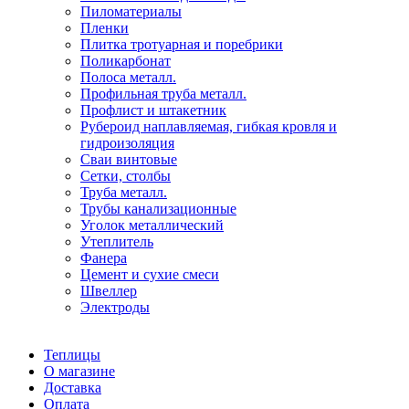
Пиломатериалы
Пленки
Плитка тротуарная и поребрики
Поликарбонат
Полоса металл.
Профильная труба металл.
Профлист и штакетник
Рубероид наплавляемая, гибкая кровля и
гидроизоляция
Сваи винтовые
Сетки, столбы
Труба металл.
Трубы канализационные
Уголок металлический
Утеплитель
Фанера
Цемент и сухие смеси
Швеллер
Электроды
Теплицы
О магазине
Доставка
Оплата