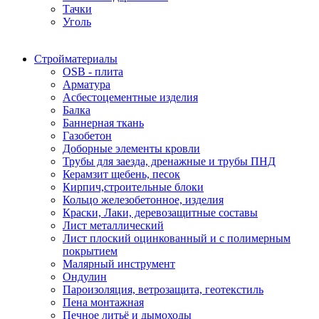
Тачки
Уголь
Стройматериалы
OSB - плита
Арматура
Асбестоцементные изделия
Балка
Баннерная ткань
Газобетон
Доборные элементы кровли
Трубы для заезда, дренажные и трубы ПНД
Керамзит щебень, песок
Кирпич,строительные блоки
Кольцо железобетонное, изделия
Краски, Лаки, деревозащитные составы
Лист металлический
Лист плоский оцинкованный и с полимерным
покрытием
Малярный инструмент
Ондулин
Пароизоляция, ветрозащита, геотекстиль
Пена монтажная
Печное литьё и дымоходы