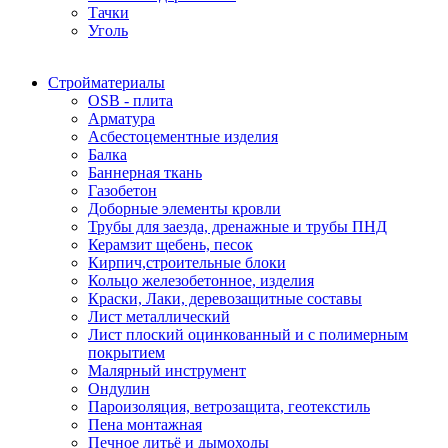
Тачки
Уголь
Стройматериалы
OSB - плита
Арматура
Асбестоцементные изделия
Балка
Баннерная ткань
Газобетон
Доборные элементы кровли
Трубы для заезда, дренажные и трубы ПНД
Керамзит щебень, песок
Кирпич,строительные блоки
Кольцо железобетонное, изделия
Краски, Лаки, деревозащитные составы
Лист металлический
Лист плоский оцинкованный и с полимерным
покрытием
Малярный инструмент
Ондулин
Пароизоляция, ветрозащита, геотекстиль
Пена монтажная
Печное литьё и дымоходы