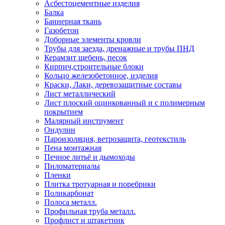
Асбестоцементные изделия
Балка
Баннерная ткань
Газобетон
Доборные элементы кровли
Трубы для заезда, дренажные и трубы ПНД
Керамзит щебень, песок
Кирпич,строительные блоки
Кольцо железобетонное, изделия
Краски, Лаки, деревозащитные составы
Лист металлический
Лист плоский оцинкованный и с полимерным
покрытием
Малярный инструмент
Ондулин
Пароизоляция, ветрозащита, геотекстиль
Пена монтажная
Печное литьё и дымоходы
Пиломатериалы
Пленки
Плитка тротуарная и поребрики
Поликарбонат
Полоса металл.
Профильная труба металл.
Профлист и штакетник