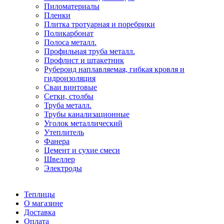
Пиломатериалы
Пленки
Плитка тротуарная и поребрики
Поликарбонат
Полоса металл.
Профильная труба металл.
Профлист и штакетник
Рубероид наплавляемая, гибкая кровля и
гидроизоляция
Сваи винтовые
Сетки, столбы
Труба металл.
Трубы канализационные
Уголок металлический
Утеплитель
Фанера
Цемент и сухие смеси
Швеллер
Электроды
Теплицы
О магазине
Доставка
Оплата