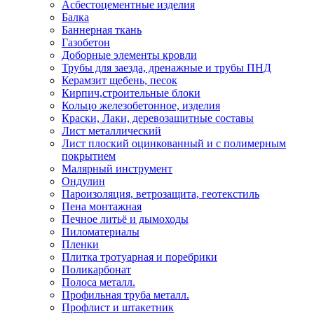
Асбестоцементные изделия
Балка
Баннерная ткань
Газобетон
Доборные элементы кровли
Трубы для заезда, дренажные и трубы ПНД
Керамзит щебень, песок
Кирпич,строительные блоки
Кольцо железобетонное, изделия
Краски, Лаки, деревозащитные составы
Лист металлический
Лист плоский оцинкованный и с полимерным
покрытием
Малярный инструмент
Ондулин
Пароизоляция, ветрозащита, геотекстиль
Пена монтажная
Печное литьё и дымоходы
Пиломатериалы
Пленки
Плитка тротуарная и поребрики
Поликарбонат
Полоса металл.
Профильная труба металл.
Профлист и штакетник