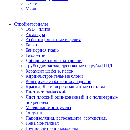
Тачки
Уголь
Стройматериалы
OSB - плита
Арматура
Асбестоцементные изделия
Балка
Баннерная ткань
Газобетон
Доборные элементы кровли
Трубы для заезда, дренажные и трубы ПНД
Керамзит щебень, песок
Кирпич,строительные блоки
Кольцо железобетонное, изделия
Краски, Лаки, деревозащитные составы
Лист металлический
Лист плоский оцинкованный и с полимерным
покрытием
Малярный инструмент
Ондулин
Пароизоляция, ветрозащита, геотекстиль
Пена монтажная
Печное литьё и дымоходы