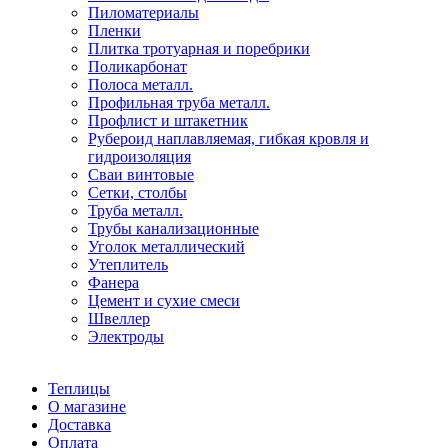
Пиломатериалы
Пленки
Плитка тротуарная и поребрики
Поликарбонат
Полоса металл.
Профильная труба металл.
Профлист и штакетник
Рубероид наплавляемая, гибкая кровля и
гидроизоляция
Сваи винтовые
Сетки, столбы
Труба металл.
Трубы канализационные
Уголок металлический
Утеплитель
Фанера
Цемент и сухие смеси
Швеллер
Электроды
Теплицы
О магазине
Доставка
Оплата