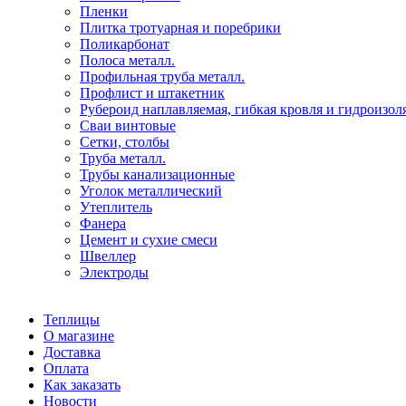
Пленки
Плитка тротуарная и поребрики
Поликарбонат
Полоса металл.
Профильная труба металл.
Профлист и штакетник
Рубероид наплавляемая, гибкая кровля и гидроизол
Сваи винтовые
Сетки, столбы
Труба металл.
Трубы канализационные
Уголок металлический
Утеплитель
Фанера
Цемент и сухие смеси
Швеллер
Электроды
Теплицы
О магазине
Доставка
Оплата
Как заказать
Новости