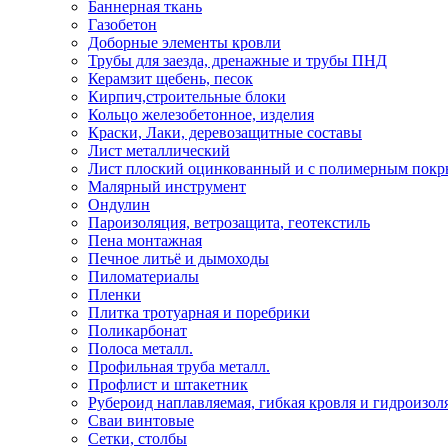
Баннерная ткань
Газобетон
Доборные элементы кровли
Трубы для заезда, дренажные и трубы ПНД
Керамзит щебень, песок
Кирпич,строительные блоки
Кольцо железобетонное, изделия
Краски, Лаки, деревозащитные составы
Лист металлический
Лист плоский оцинкованный и с полимерным пок
Малярный инструмент
Ондулин
Пароизоляция, ветрозащита, геотекстиль
Пена монтажная
Печное литьё и дымоходы
Пиломатериалы
Пленки
Плитка тротуарная и поребрики
Поликарбонат
Полоса металл.
Профильная труба металл.
Профлист и штакетник
Рубероид наплавляемая, гибкая кровля и гидроизол
Сваи винтовые
Сетки, столбы