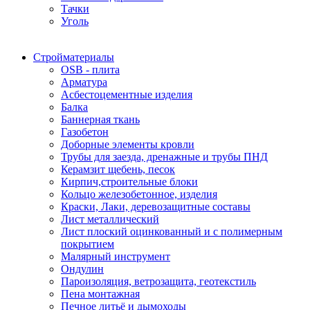
Тачки
Уголь
Стройматериалы
OSB - плита
Арматура
Асбестоцементные изделия
Балка
Баннерная ткань
Газобетон
Доборные элементы кровли
Трубы для заезда, дренажные и трубы ПНД
Керамзит щебень, песок
Кирпич,строительные блоки
Кольцо железобетонное, изделия
Краски, Лаки, деревозащитные составы
Лист металлический
Лист плоский оцинкованный и с полимерным
покрытием
Малярный инструмент
Ондулин
Пароизоляция, ветрозащита, геотекстиль
Пена монтажная
Печное литьё и дымоходы