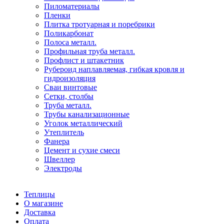
Пиломатериалы
Пленки
Плитка тротуарная и поребрики
Поликарбонат
Полоса металл.
Профильная труба металл.
Профлист и штакетник
Рубероид наплавляемая, гибкая кровля и
гидроизоляция
Сваи винтовые
Сетки, столбы
Труба металл.
Трубы канализационные
Уголок металлический
Утеплитель
Фанера
Цемент и сухие смеси
Швеллер
Электроды
Теплицы
О магазине
Доставка
Оплата