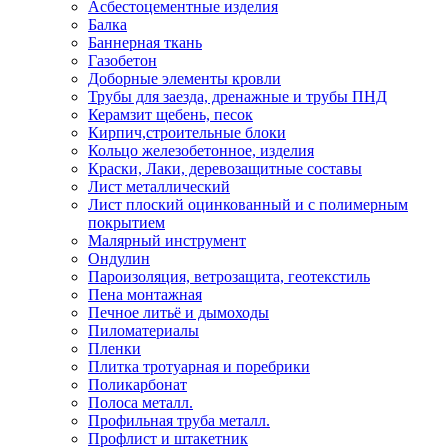
Асбестоцементные изделия
Балка
Баннерная ткань
Газобетон
Доборные элементы кровли
Трубы для заезда, дренажные и трубы ПНД
Керамзит щебень, песок
Кирпич,строительные блоки
Кольцо железобетонное, изделия
Краски, Лаки, деревозащитные составы
Лист металлический
Лист плоский оцинкованный и с полимерным
покрытием
Малярный инструмент
Ондулин
Пароизоляция, ветрозащита, геотекстиль
Пена монтажная
Печное литьё и дымоходы
Пиломатериалы
Пленки
Плитка тротуарная и поребрики
Поликарбонат
Полоса металл.
Профильная труба металл.
Профлист и штакетник