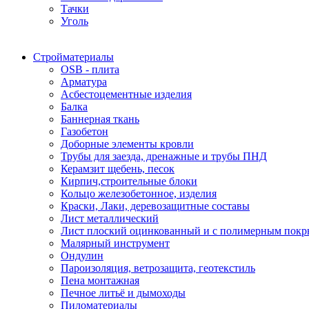
Тачки
Уголь
Стройматериалы
OSB - плита
Арматура
Асбестоцементные изделия
Балка
Баннерная ткань
Газобетон
Доборные элементы кровли
Трубы для заезда, дренажные и трубы ПНД
Керамзит щебень, песок
Кирпич,строительные блоки
Кольцо железобетонное, изделия
Краски, Лаки, деревозащитные составы
Лист металлический
Лист плоский оцинкованный и с полимерным пок
Малярный инструмент
Ондулин
Пароизоляция, ветрозащита, геотекстиль
Пена монтажная
Печное литьё и дымоходы
Пиломатериалы