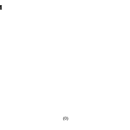
м
(0)