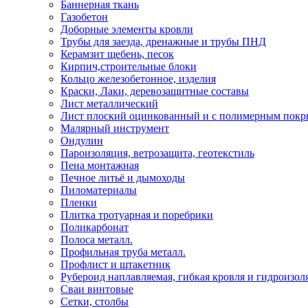
Баннерная ткань
Газобетон
Доборные элементы кровли
Трубы для заезда, дренажные и трубы ПНД
Керамзит щебень, песок
Кирпич,строительные блоки
Кольцо железобетонное, изделия
Краски, Лаки, деревозащитные составы
Лист металлический
Лист плоский оцинкованный и с полимерным пок
Малярный инструмент
Ондулин
Пароизоляция, ветрозащита, геотекстиль
Пена монтажная
Печное литьё и дымоходы
Пиломатериалы
Пленки
Плитка тротуарная и поребрики
Поликарбонат
Полоса металл.
Профильная труба металл.
Профлист и штакетник
Рубероид наплавляемая, гибкая кровля и гидроизол
Сваи винтовые
Сетки, столбы