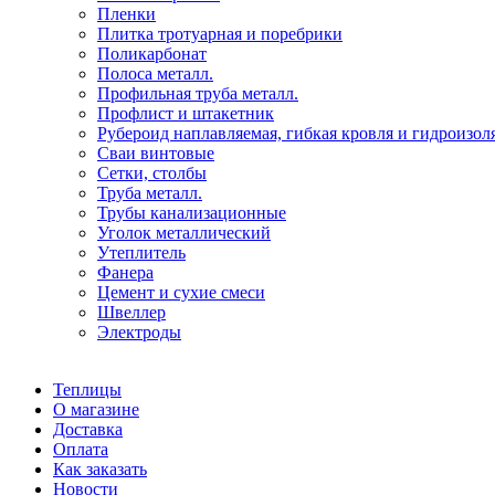
Пленки
Плитка тротуарная и поребрики
Поликарбонат
Полоса металл.
Профильная труба металл.
Профлист и штакетник
Рубероид наплавляемая, гибкая кровля и гидроизол
Сваи винтовые
Сетки, столбы
Труба металл.
Трубы канализационные
Уголок металлический
Утеплитель
Фанера
Цемент и сухие смеси
Швеллер
Электроды
Теплицы
О магазине
Доставка
Оплата
Как заказать
Новости