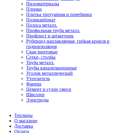
Пиломатериалы
Пленки
Плитка тротуарная и поребрики
Поликарбонат
Полоса металл.
Профильная труба металл.
Профлист и штакетник
Рубероид наплавляемая, гибкая кровля и
гидроизоляция
Сваи винтовые
Сетки, столбы
Труба металл.
Трубы канализационные
Уголок металлический
Утеплитель
Фанера
Цемент и сухие смеси
Швеллер
Электроды
Теплицы
О магазине
Доставка
Оплата