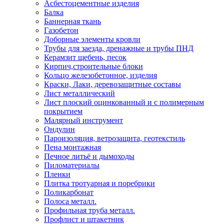
Асбестоцементные изделия
Балка
Баннерная ткань
Газобетон
Доборные элементы кровли
Трубы для заезда, дренажные и трубы ПНД
Керамзит щебень, песок
Кирпич,строительные блоки
Кольцо железобетонное, изделия
Краски, Лаки, деревозащитные составы
Лист металлический
Лист плоский оцинкованный и с полимерным
покрытием
Малярный инструмент
Ондулин
Пароизоляция, ветрозащита, геотекстиль
Пена монтажная
Печное литьё и дымоходы
Пиломатериалы
Пленки
Плитка тротуарная и поребрики
Поликарбонат
Полоса металл.
Профильная труба металл.
Профлист и штакетник