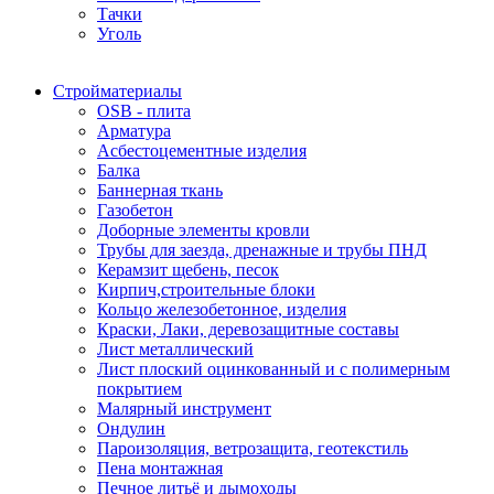
Тачки
Уголь
Стройматериалы
OSB - плита
Арматура
Асбестоцементные изделия
Балка
Баннерная ткань
Газобетон
Доборные элементы кровли
Трубы для заезда, дренажные и трубы ПНД
Керамзит щебень, песок
Кирпич,строительные блоки
Кольцо железобетонное, изделия
Краски, Лаки, деревозащитные составы
Лист металлический
Лист плоский оцинкованный и с полимерным
покрытием
Малярный инструмент
Ондулин
Пароизоляция, ветрозащита, геотекстиль
Пена монтажная
Печное литьё и дымоходы