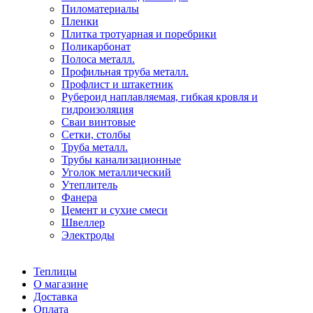
Пиломатериалы
Пленки
Плитка тротуарная и поребрики
Поликарбонат
Полоса металл.
Профильная труба металл.
Профлист и штакетник
Рубероид наплавляемая, гибкая кровля и
гидроизоляция
Сваи винтовые
Сетки, столбы
Труба металл.
Трубы канализационные
Уголок металлический
Утеплитель
Фанера
Цемент и сухие смеси
Швеллер
Электроды
Теплицы
О магазине
Доставка
Оплата