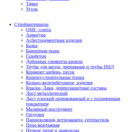
Тачки
Уголь
Стройматериалы
OSB - плита
Арматура
Асбестоцементные изделия
Балка
Баннерная ткань
Газобетон
Доборные элементы кровли
Трубы для заезда, дренажные и трубы ПНД
Керамзит щебень, песок
Кирпич,строительные блоки
Кольцо железобетонное, изделия
Краски, Лаки, деревозащитные составы
Лист металлический
Лист плоский оцинкованный и с полимерным
покрытием
Малярный инструмент
Ондулин
Пароизоляция, ветрозащита, геотекстиль
Пена монтажная
Печное литьё и дымоходы