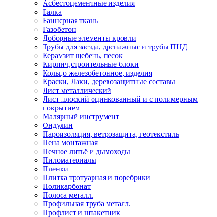
Асбестоцементные изделия
Балка
Баннерная ткань
Газобетон
Доборные элементы кровли
Трубы для заезда, дренажные и трубы ПНД
Керамзит щебень, песок
Кирпич,строительные блоки
Кольцо железобетонное, изделия
Краски, Лаки, деревозащитные составы
Лист металлический
Лист плоский оцинкованный и с полимерным
покрытием
Малярный инструмент
Ондулин
Пароизоляция, ветрозащита, геотекстиль
Пена монтажная
Печное литьё и дымоходы
Пиломатериалы
Пленки
Плитка тротуарная и поребрики
Поликарбонат
Полоса металл.
Профильная труба металл.
Профлист и штакетник