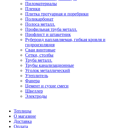
Пиломатериалы
Пленки
Плитка тротуарная и поребрики
Поликарбонат
Полоса металл.
Профильная труба металл.
Профлист и штакетник
Рубероид наплавляемая, гибкая кровля и
гидроизоляция
Сваи винтовые
Сетки, столбы
Труба металл.
Трубы канализационные
Уголок металлический
Утеплитель
Фанера
Цемент и сухие смеси
Швеллер
Электроды
Теплицы
О магазине
Доставка
Оплата