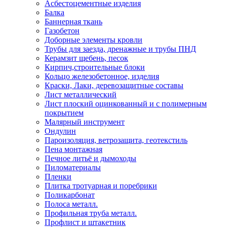
Асбестоцементные изделия
Балка
Баннерная ткань
Газобетон
Доборные элементы кровли
Трубы для заезда, дренажные и трубы ПНД
Керамзит щебень, песок
Кирпич,строительные блоки
Кольцо железобетонное, изделия
Краски, Лаки, деревозащитные составы
Лист металлический
Лист плоский оцинкованный и с полимерным
покрытием
Малярный инструмент
Ондулин
Пароизоляция, ветрозащита, геотекстиль
Пена монтажная
Печное литьё и дымоходы
Пиломатериалы
Пленки
Плитка тротуарная и поребрики
Поликарбонат
Полоса металл.
Профильная труба металл.
Профлист и штакетник