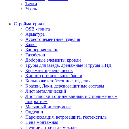
Тачки
Уголь
Стройматериалы
OSB - плита
Арматура
Асбестоцементные изделия
Балка
Баннерная ткань
Газобетон
Доборные элементы кровли
Трубы для заезда, дренажные и трубы ПНД
Керамзит щебень, песок
Кирпич,строительные блоки
Кольцо железобетонное, изделия
Краски, Лаки, деревозащитные составы
Лист металлический
Лист плоский оцинкованный и с полимерным
покрытием
Малярный инструмент
Ондулин
Пароизоляция, ветрозащита, геотекстиль
Пена монтажная
Печное литьё и дымоходы