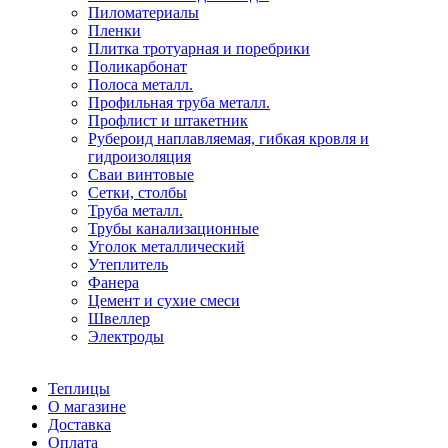
Пиломатериалы
Пленки
Плитка тротуарная и поребрики
Поликарбонат
Полоса металл.
Профильная труба металл.
Профлист и штакетник
Рубероид наплавляемая, гибкая кровля и
гидроизоляция
Сваи винтовые
Сетки, столбы
Труба металл.
Трубы канализационные
Уголок металлический
Утеплитель
Фанера
Цемент и сухие смеси
Швеллер
Электроды
Теплицы
О магазине
Доставка
Оплата