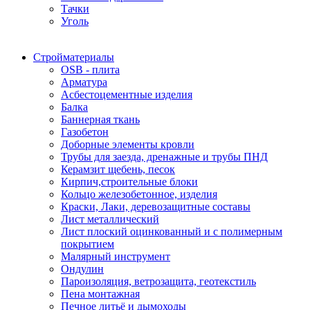
Тачки
Уголь
Стройматериалы
OSB - плита
Арматура
Асбестоцементные изделия
Балка
Баннерная ткань
Газобетон
Доборные элементы кровли
Трубы для заезда, дренажные и трубы ПНД
Керамзит щебень, песок
Кирпич,строительные блоки
Кольцо железобетонное, изделия
Краски, Лаки, деревозащитные составы
Лист металлический
Лист плоский оцинкованный и с полимерным
покрытием
Малярный инструмент
Ондулин
Пароизоляция, ветрозащита, геотекстиль
Пена монтажная
Печное литьё и дымоходы