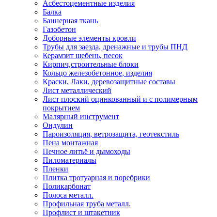
Асбестоцементные изделия
Балка
Баннерная ткань
Газобетон
Доборные элементы кровли
Трубы для заезда, дренажные и трубы ПНД
Керамзит щебень, песок
Кирпич,строительные блоки
Кольцо железобетонное, изделия
Краски, Лаки, деревозащитные составы
Лист металлический
Лист плоский оцинкованный и с полимерным
покрытием
Малярный инструмент
Ондулин
Пароизоляция, ветрозащита, геотекстиль
Пена монтажная
Печное литьё и дымоходы
Пиломатериалы
Пленки
Плитка тротуарная и поребрики
Поликарбонат
Полоса металл.
Профильная труба металл.
Профлист и штакетник