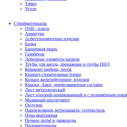
Тачки
Уголь
Стройматериалы
OSB - плита
Арматура
Асбестоцементные изделия
Балка
Баннерная ткань
Газобетон
Доборные элементы кровли
Трубы для заезда, дренажные и трубы ПНД
Керамзит щебень, песок
Кирпич,строительные блоки
Кольцо железобетонное, изделия
Краски, Лаки, деревозащитные составы
Лист металлический
Лист плоский оцинкованный и с полимерным пок
Малярный инструмент
Ондулин
Пароизоляция, ветрозащита, геотекстиль
Пена монтажная
Печное литьё и дымоходы
Пиломатериалы