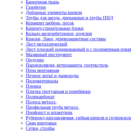
Баннерная ткань
Газобетон
Доборные элементы кровли
Трубы для заезда, дренажные и трубы ПНД
Керамзит щебень, песок
Кирпич,строительные блоки
Кольцо железобетонное, изделия
Краски, Лаки, деревозащитные составы
Лист металлический
Лист плоский оцинкованный и с полимерным пок
Малярный инструмент
Ондулин
Пароизоляция, ветрозащита, геотекстиль
Пена монтажная
Печное литьё и дымоходы
Пиломатериалы
Пленки
Плитка тротуарная и поребрики
Поликарбонат
Полоса металл.
Профильная труба металл.
Профлист и штакетник
Рубероид наплавляемая, гибкая кровля и гидроизол
Сваи винтовые
Сетки, столбы