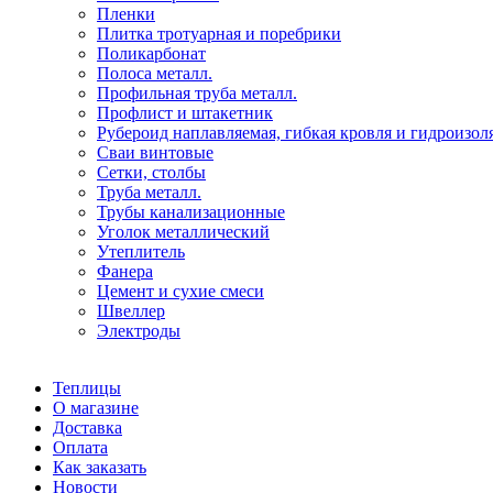
Пленки
Плитка тротуарная и поребрики
Поликарбонат
Полоса металл.
Профильная труба металл.
Профлист и штакетник
Рубероид наплавляемая, гибкая кровля и гидроизол
Сваи винтовые
Сетки, столбы
Труба металл.
Трубы канализационные
Уголок металлический
Утеплитель
Фанера
Цемент и сухие смеси
Швеллер
Электроды
Теплицы
О магазине
Доставка
Оплата
Как заказать
Новости