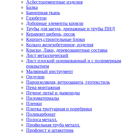
Асбестоцементные изделия
Балка
Баннерная ткань
Газобетон
Доборные элементы кровли
Трубы для заезда, дренажные и трубы ПНД
Керамзит щебень, песок
Кирпич,строительные блоки
Кольцо железобетонное, изделия
Краски, Лаки, деревозащитные составы
Лист металлический
Лист плоский оцинкованный и с полимерным
покрытием
Малярный инструмент
Ондулин
Пароизоляция, ветрозащита, геотекстиль
Пена монтажная
Печное литьё и дымоходы
Пиломатериалы
Пленки
Плитка тротуарная и поребрики
Поликарбонат
Полоса металл.
Профильная труба металл.
Профлист и штакетник