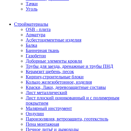
Тачки
Уголь
Стройматериалы
OSB - плита
Арматура
Асбестоцементные изделия
Балка
Баннерная ткань
Газобетон
Доборные элементы кровли
Трубы для заезда, дренажные и трубы ПНД
Керамзит щебень, песок
Кирпич,строительные блоки
Кольцо железобетонное, изделия
Краски, Лаки, деревозащитные составы
Лист металлический
Лист плоский оцинкованный и с полимерным
покрытием
Малярный инструмент
Ондулин
Пароизоляция, ветрозащита, геотекстиль
Пена монтажная
Печное литьё и дымоходы