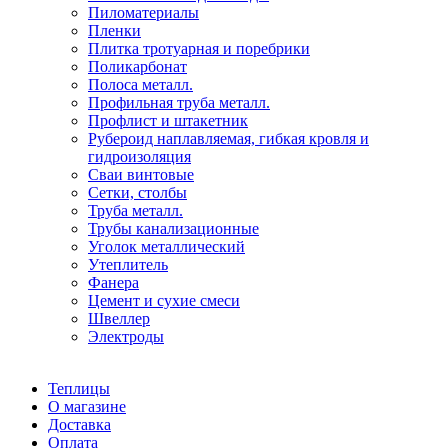
Пиломатериалы
Пленки
Плитка тротуарная и поребрики
Поликарбонат
Полоса металл.
Профильная труба металл.
Профлист и штакетник
Рубероид наплавляемая, гибкая кровля и
гидроизоляция
Сваи винтовые
Сетки, столбы
Труба металл.
Трубы канализационные
Уголок металлический
Утеплитель
Фанера
Цемент и сухие смеси
Швеллер
Электроды
Теплицы
О магазине
Доставка
Оплата