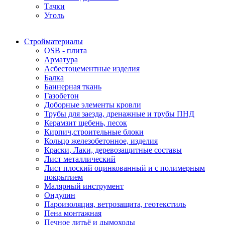
Тачки
Уголь
Стройматериалы
OSB - плита
Арматура
Асбестоцементные изделия
Балка
Баннерная ткань
Газобетон
Доборные элементы кровли
Трубы для заезда, дренажные и трубы ПНД
Керамзит щебень, песок
Кирпич,строительные блоки
Кольцо железобетонное, изделия
Краски, Лаки, деревозащитные составы
Лист металлический
Лист плоский оцинкованный и с полимерным
покрытием
Малярный инструмент
Ондулин
Пароизоляция, ветрозащита, геотекстиль
Пена монтажная
Печное литьё и дымоходы