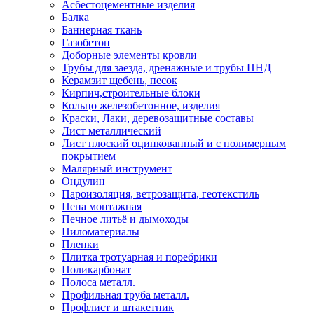
Асбестоцементные изделия
Балка
Баннерная ткань
Газобетон
Доборные элементы кровли
Трубы для заезда, дренажные и трубы ПНД
Керамзит щебень, песок
Кирпич,строительные блоки
Кольцо железобетонное, изделия
Краски, Лаки, деревозащитные составы
Лист металлический
Лист плоский оцинкованный и с полимерным
покрытием
Малярный инструмент
Ондулин
Пароизоляция, ветрозащита, геотекстиль
Пена монтажная
Печное литьё и дымоходы
Пиломатериалы
Пленки
Плитка тротуарная и поребрики
Поликарбонат
Полоса металл.
Профильная труба металл.
Профлист и штакетник