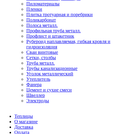
Пиломатериалы
Пленки
Плитка тротуарная и поребрики
Поликарбонат
Полоса металл.
Профильная труба металл.
Профлист и штакетник
Рубероид наплавляемая, гибкая кровля и
гидроизоляция
Сваи винтовые
Сетки, столбы
Труба металл.
Трубы канализационные
Уголок металлический
Утеплитель
Фанера
Цемент и сухие смеси
Швеллер
Электроды
Теплицы
О магазине
Доставка
Оплата