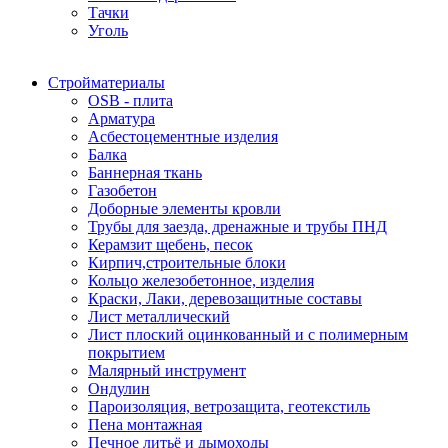
Тачки
Уголь
Стройматериалы
OSB - плита
Арматура
Асбестоцементные изделия
Балка
Баннерная ткань
Газобетон
Доборные элементы кровли
Трубы для заезда, дренажные и трубы ПНД
Керамзит щебень, песок
Кирпич,строительные блоки
Кольцо железобетонное, изделия
Краски, Лаки, деревозащитные составы
Лист металлический
Лист плоский оцинкованный и с полимерным
покрытием
Малярный инструмент
Ондулин
Пароизоляция, ветрозащита, геотекстиль
Пена монтажная
Печное литьё и дымоходы