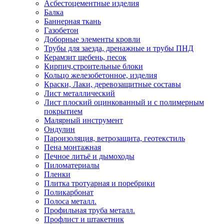
Асбестоцементные изделия
Балка
Баннерная ткань
Газобетон
Доборные элементы кровли
Трубы для заезда, дренажные и трубы ПНД
Керамзит щебень, песок
Кирпич,строительные блоки
Кольцо железобетонное, изделия
Краски, Лаки, деревозащитные составы
Лист металлический
Лист плоский оцинкованный и с полимерным
покрытием
Малярный инструмент
Ондулин
Пароизоляция, ветрозащита, геотекстиль
Пена монтажная
Печное литьё и дымоходы
Пиломатериалы
Пленки
Плитка тротуарная и поребрики
Поликарбонат
Полоса металл.
Профильная труба металл.
Профлист и штакетник