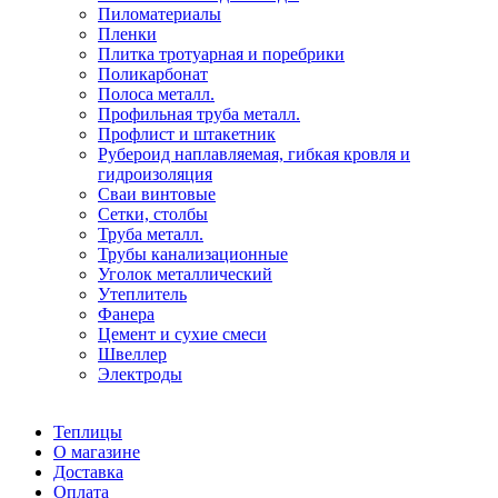
Пиломатериалы
Пленки
Плитка тротуарная и поребрики
Поликарбонат
Полоса металл.
Профильная труба металл.
Профлист и штакетник
Рубероид наплавляемая, гибкая кровля и
гидроизоляция
Сваи винтовые
Сетки, столбы
Труба металл.
Трубы канализационные
Уголок металлический
Утеплитель
Фанера
Цемент и сухие смеси
Швеллер
Электроды
Теплицы
О магазине
Доставка
Оплата