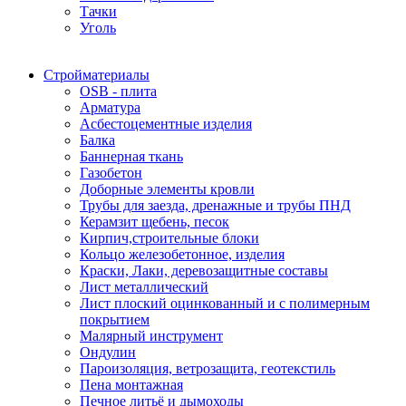
Тачки
Уголь
Стройматериалы
OSB - плита
Арматура
Асбестоцементные изделия
Балка
Баннерная ткань
Газобетон
Доборные элементы кровли
Трубы для заезда, дренажные и трубы ПНД
Керамзит щебень, песок
Кирпич,строительные блоки
Кольцо железобетонное, изделия
Краски, Лаки, деревозащитные составы
Лист металлический
Лист плоский оцинкованный и с полимерным
покрытием
Малярный инструмент
Ондулин
Пароизоляция, ветрозащита, геотекстиль
Пена монтажная
Печное литьё и дымоходы