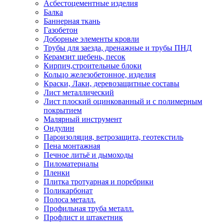
Асбестоцементные изделия
Балка
Баннерная ткань
Газобетон
Доборные элементы кровли
Трубы для заезда, дренажные и трубы ПНД
Керамзит щебень, песок
Кирпич,строительные блоки
Кольцо железобетонное, изделия
Краски, Лаки, деревозащитные составы
Лист металлический
Лист плоский оцинкованный и с полимерным
покрытием
Малярный инструмент
Ондулин
Пароизоляция, ветрозащита, геотекстиль
Пена монтажная
Печное литьё и дымоходы
Пиломатериалы
Пленки
Плитка тротуарная и поребрики
Поликарбонат
Полоса металл.
Профильная труба металл.
Профлист и штакетник