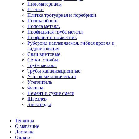
Пиломатериалы
Пленки
Плитка тротуарная и поребрики
Поликарбонат
Полоса металл.
Профильная труба металл.
Профлист и штакетник
Рубероид наплавляемая, гибкая кровля и
гидроизоляция
Сваи винтовые
Сетки, столбы
Труба металл.
Трубы канализационные
Уголок металлический
Утеплитель
Фанера
Цемент и сухие смеси
Швеллер
Электроды
Теплицы
О магазине
Доставка
Оплата