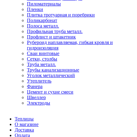
Пиломатериалы
Пленки
Плитка тротуарная и поребрики
Поликарбонат
Полоса металл.
Профильная труба металл.
Профлист и штакетник
Рубероид наплавляемая, гибкая кровля и
гидроизоляция
Сваи винтовые
Сетки, столбы
Труба металл.
Трубы канализационные
Уголок металлический
Утеплитель
Фанера
Цемент и сухие смеси
Швеллер
Электроды
Теплицы
О магазине
Доставка
Оплата