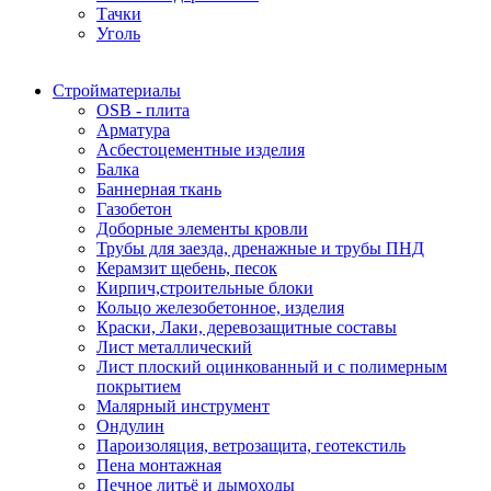
Тачки
Уголь
Стройматериалы
OSB - плита
Арматура
Асбестоцементные изделия
Балка
Баннерная ткань
Газобетон
Доборные элементы кровли
Трубы для заезда, дренажные и трубы ПНД
Керамзит щебень, песок
Кирпич,строительные блоки
Кольцо железобетонное, изделия
Краски, Лаки, деревозащитные составы
Лист металлический
Лист плоский оцинкованный и с полимерным
покрытием
Малярный инструмент
Ондулин
Пароизоляция, ветрозащита, геотекстиль
Пена монтажная
Печное литьё и дымоходы