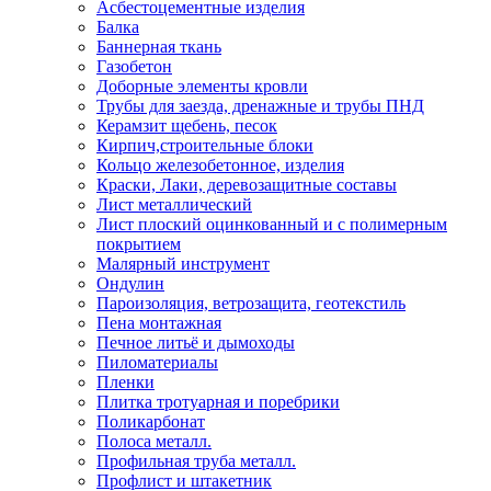
Асбестоцементные изделия
Балка
Баннерная ткань
Газобетон
Доборные элементы кровли
Трубы для заезда, дренажные и трубы ПНД
Керамзит щебень, песок
Кирпич,строительные блоки
Кольцо железобетонное, изделия
Краски, Лаки, деревозащитные составы
Лист металлический
Лист плоский оцинкованный и с полимерным
покрытием
Малярный инструмент
Ондулин
Пароизоляция, ветрозащита, геотекстиль
Пена монтажная
Печное литьё и дымоходы
Пиломатериалы
Пленки
Плитка тротуарная и поребрики
Поликарбонат
Полоса металл.
Профильная труба металл.
Профлист и штакетник