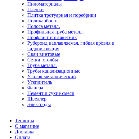
Пиломатериалы
Пленки
Плитка тротуарная и поребрики
Поликарбонат
Полоса металл.
Профильная труба металл.
Профлист и штакетник
Рубероид наплавляемая, гибкая кровля и
гидроизоляция
Сваи винтовые
Сетки, столбы
Труба металл.
Трубы канализационные
Уголок металлический
Утеплитель
Фанера
Цемент и сухие смеси
Швеллер
Электроды
Теплицы
О магазине
Доставка
Оплата