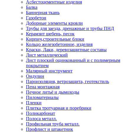
Асбестоцементные изделия
Балка
Баннерная ткань
Газобетон
Доборные элементы кровли
Трубы для заезда, дренажные и трубы ПНД
Керамзит щебень, песок
Кирпич,строительные блоки
Кольцо железобетонное, изделия
Краски, Лаки, деревозащитные составы
Лист металлический
Лист плоский оцинкованный и с полимерным
покрытием
Малярный инструмент
Ондулин
Пароизоляция, ветрозащита, геотекстиль
Пена монтажная
Печное литьё и дымоходы
Пиломатериалы
Пленки
Плитка тротуарная и поребрики
Поликарбонат
Полоса металл.
Профильная труба металл.
Профлист и штакетник