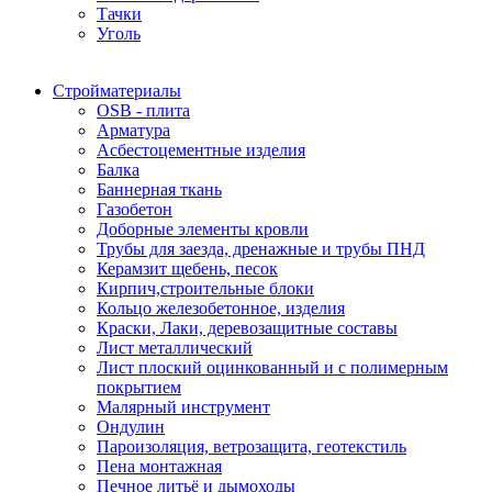
Тачки
Уголь
Стройматериалы
OSB - плита
Арматура
Асбестоцементные изделия
Балка
Баннерная ткань
Газобетон
Доборные элементы кровли
Трубы для заезда, дренажные и трубы ПНД
Керамзит щебень, песок
Кирпич,строительные блоки
Кольцо железобетонное, изделия
Краски, Лаки, деревозащитные составы
Лист металлический
Лист плоский оцинкованный и с полимерным
покрытием
Малярный инструмент
Ондулин
Пароизоляция, ветрозащита, геотекстиль
Пена монтажная
Печное литьё и дымоходы