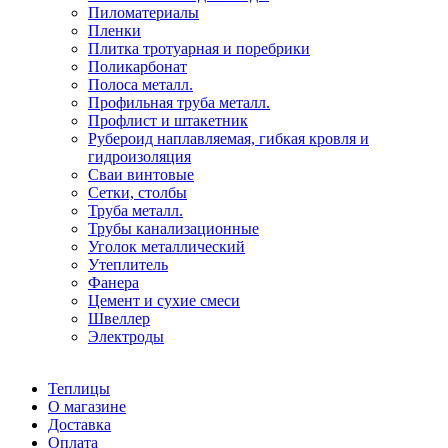
Пиломатериалы
Пленки
Плитка тротуарная и поребрики
Поликарбонат
Полоса металл.
Профильная труба металл.
Профлист и штакетник
Рубероид наплавляемая, гибкая кровля и
гидроизоляция
Сваи винтовые
Сетки, столбы
Труба металл.
Трубы канализационные
Уголок металлический
Утеплитель
Фанера
Цемент и сухие смеси
Швеллер
Электроды
Теплицы
О магазине
Доставка
Оплата