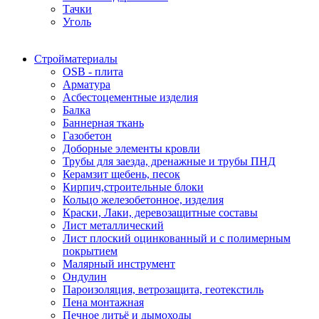
Тачки
Уголь
Стройматериалы
OSB - плита
Арматура
Асбестоцементные изделия
Балка
Баннерная ткань
Газобетон
Доборные элементы кровли
Трубы для заезда, дренажные и трубы ПНД
Керамзит щебень, песок
Кирпич,строительные блоки
Кольцо железобетонное, изделия
Краски, Лаки, деревозащитные составы
Лист металлический
Лист плоский оцинкованный и с полимерным
покрытием
Малярный инструмент
Ондулин
Пароизоляция, ветрозащита, геотекстиль
Пена монтажная
Печное литьё и дымоходы