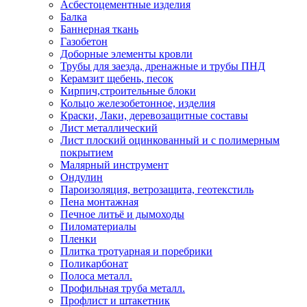
Асбестоцементные изделия
Балка
Баннерная ткань
Газобетон
Доборные элементы кровли
Трубы для заезда, дренажные и трубы ПНД
Керамзит щебень, песок
Кирпич,строительные блоки
Кольцо железобетонное, изделия
Краски, Лаки, деревозащитные составы
Лист металлический
Лист плоский оцинкованный и с полимерным
покрытием
Малярный инструмент
Ондулин
Пароизоляция, ветрозащита, геотекстиль
Пена монтажная
Печное литьё и дымоходы
Пиломатериалы
Пленки
Плитка тротуарная и поребрики
Поликарбонат
Полоса металл.
Профильная труба металл.
Профлист и штакетник