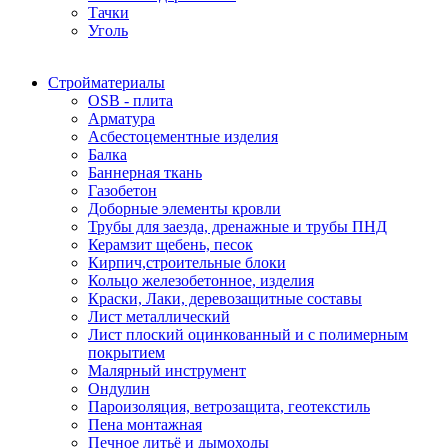
Тачки
Уголь
Стройматериалы
OSB - плита
Арматура
Асбестоцементные изделия
Балка
Баннерная ткань
Газобетон
Доборные элементы кровли
Трубы для заезда, дренажные и трубы ПНД
Керамзит щебень, песок
Кирпич,строительные блоки
Кольцо железобетонное, изделия
Краски, Лаки, деревозащитные составы
Лист металлический
Лист плоский оцинкованный и с полимерным
покрытием
Малярный инструмент
Ондулин
Пароизоляция, ветрозащита, геотекстиль
Пена монтажная
Печное литьё и дымоходы