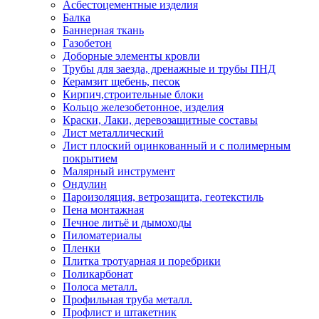
Асбестоцементные изделия
Балка
Баннерная ткань
Газобетон
Доборные элементы кровли
Трубы для заезда, дренажные и трубы ПНД
Керамзит щебень, песок
Кирпич,строительные блоки
Кольцо железобетонное, изделия
Краски, Лаки, деревозащитные составы
Лист металлический
Лист плоский оцинкованный и с полимерным
покрытием
Малярный инструмент
Ондулин
Пароизоляция, ветрозащита, геотекстиль
Пена монтажная
Печное литьё и дымоходы
Пиломатериалы
Пленки
Плитка тротуарная и поребрики
Поликарбонат
Полоса металл.
Профильная труба металл.
Профлист и штакетник