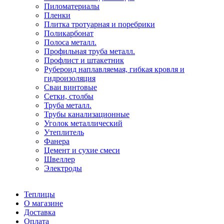
Пиломатериалы
Пленки
Плитка тротуарная и поребрики
Поликарбонат
Полоса металл.
Профильная труба металл.
Профлист и штакетник
Рубероид наплавляемая, гибкая кровля и
гидроизоляция
Сваи винтовые
Сетки, столбы
Труба металл.
Трубы канализационные
Уголок металлический
Утеплитель
Фанера
Цемент и сухие смеси
Швеллер
Электроды
Теплицы
О магазине
Доставка
Оплата