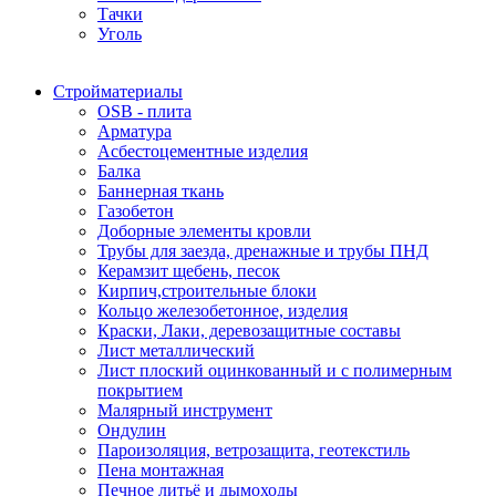
Тачки
Уголь
Стройматериалы
OSB - плита
Арматура
Асбестоцементные изделия
Балка
Баннерная ткань
Газобетон
Доборные элементы кровли
Трубы для заезда, дренажные и трубы ПНД
Керамзит щебень, песок
Кирпич,строительные блоки
Кольцо железобетонное, изделия
Краски, Лаки, деревозащитные составы
Лист металлический
Лист плоский оцинкованный и с полимерным
покрытием
Малярный инструмент
Ондулин
Пароизоляция, ветрозащита, геотекстиль
Пена монтажная
Печное литьё и дымоходы