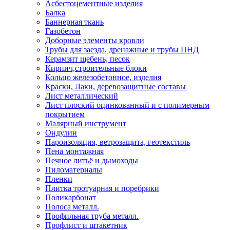
Асбестоцементные изделия
Балка
Баннерная ткань
Газобетон
Доборные элементы кровли
Трубы для заезда, дренажные и трубы ПНД
Керамзит щебень, песок
Кирпич,строительные блоки
Кольцо железобетонное, изделия
Краски, Лаки, деревозащитные составы
Лист металлический
Лист плоский оцинкованный и с полимерным
покрытием
Малярный инструмент
Ондулин
Пароизоляция, ветрозащита, геотекстиль
Пена монтажная
Печное литьё и дымоходы
Пиломатериалы
Пленки
Плитка тротуарная и поребрики
Поликарбонат
Полоса металл.
Профильная труба металл.
Профлист и штакетник