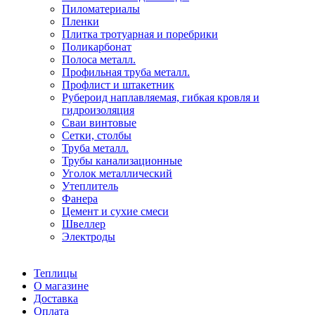
Пиломатериалы
Пленки
Плитка тротуарная и поребрики
Поликарбонат
Полоса металл.
Профильная труба металл.
Профлист и штакетник
Рубероид наплавляемая, гибкая кровля и
гидроизоляция
Сваи винтовые
Сетки, столбы
Труба металл.
Трубы канализационные
Уголок металлический
Утеплитель
Фанера
Цемент и сухие смеси
Швеллер
Электроды
Теплицы
О магазине
Доставка
Оплата