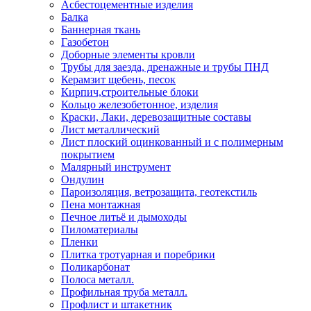
Асбестоцементные изделия
Балка
Баннерная ткань
Газобетон
Доборные элементы кровли
Трубы для заезда, дренажные и трубы ПНД
Керамзит щебень, песок
Кирпич,строительные блоки
Кольцо железобетонное, изделия
Краски, Лаки, деревозащитные составы
Лист металлический
Лист плоский оцинкованный и с полимерным
покрытием
Малярный инструмент
Ондулин
Пароизоляция, ветрозащита, геотекстиль
Пена монтажная
Печное литьё и дымоходы
Пиломатериалы
Пленки
Плитка тротуарная и поребрики
Поликарбонат
Полоса металл.
Профильная труба металл.
Профлист и штакетник