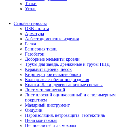
Тачки
Уголь
Стройматериалы
OSB - плита
Арматура
Асбестоцементные изделия
Балка
Баннерная ткань
Газобетон
Доборные элементы кровли
Трубы для заезда, дренажные и трубы ПНД
Керамзит щебень, песок
Кирпич,строительные блоки
Кольцо железобетонное, изделия
Краски, Лаки, деревозащитные составы
Лист металлический
Лист плоский оцинкованный и с полимерным
покрытием
Малярный инструмент
Ондулин
Пароизоляция, ветрозащита, геотекстиль
Пена монтажная
Печное литьё и дымоходы