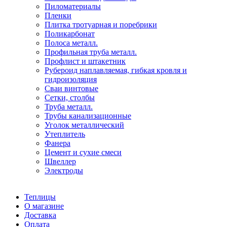
Пиломатериалы
Пленки
Плитка тротуарная и поребрики
Поликарбонат
Полоса металл.
Профильная труба металл.
Профлист и штакетник
Рубероид наплавляемая, гибкая кровля и
гидроизоляция
Сваи винтовые
Сетки, столбы
Труба металл.
Трубы канализационные
Уголок металлический
Утеплитель
Фанера
Цемент и сухие смеси
Швеллер
Электроды
Теплицы
О магазине
Доставка
Оплата