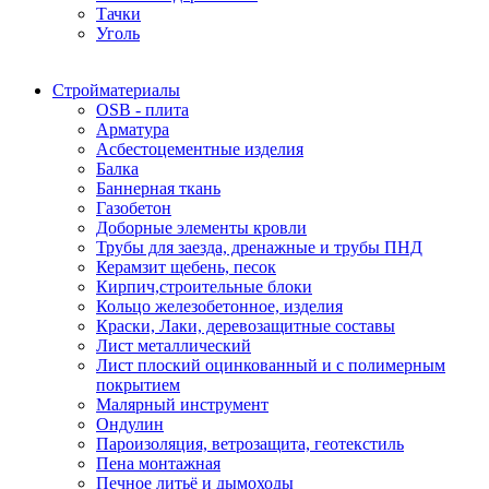
Тачки
Уголь
Стройматериалы
OSB - плита
Арматура
Асбестоцементные изделия
Балка
Баннерная ткань
Газобетон
Доборные элементы кровли
Трубы для заезда, дренажные и трубы ПНД
Керамзит щебень, песок
Кирпич,строительные блоки
Кольцо железобетонное, изделия
Краски, Лаки, деревозащитные составы
Лист металлический
Лист плоский оцинкованный и с полимерным
покрытием
Малярный инструмент
Ондулин
Пароизоляция, ветрозащита, геотекстиль
Пена монтажная
Печное литьё и дымоходы