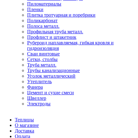
Пиломатериалы
Пленки
Плитка тротуарная и поребрики
Поликарбонат
Полоса металл.
Профильная труба металл.
Профлист и штакетник
Рубероид наплавляемая, гибкая кровля и
гидроизоляция
Сваи винтовые
Сетки, столбы
Труба металл.
Трубы канализационные
Уголок металлический
Утеплитель
Фанера
Цемент и сухие смеси
Швеллер
Электроды
Теплицы
О магазине
Доставка
Оплата