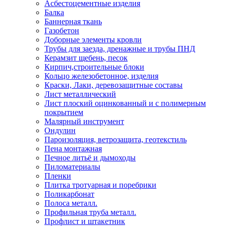
Асбестоцементные изделия
Балка
Баннерная ткань
Газобетон
Доборные элементы кровли
Трубы для заезда, дренажные и трубы ПНД
Керамзит щебень, песок
Кирпич,строительные блоки
Кольцо железобетонное, изделия
Краски, Лаки, деревозащитные составы
Лист металлический
Лист плоский оцинкованный и с полимерным
покрытием
Малярный инструмент
Ондулин
Пароизоляция, ветрозащита, геотекстиль
Пена монтажная
Печное литьё и дымоходы
Пиломатериалы
Пленки
Плитка тротуарная и поребрики
Поликарбонат
Полоса металл.
Профильная труба металл.
Профлист и штакетник