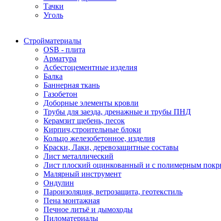
Тачки
Уголь
Стройматериалы
OSB - плита
Арматура
Асбестоцементные изделия
Балка
Баннерная ткань
Газобетон
Доборные элементы кровли
Трубы для заезда, дренажные и трубы ПНД
Керамзит щебень, песок
Кирпич,строительные блоки
Кольцо железобетонное, изделия
Краски, Лаки, деревозащитные составы
Лист металлический
Лист плоский оцинкованный и с полимерным пок
Малярный инструмент
Ондулин
Пароизоляция, ветрозащита, геотекстиль
Пена монтажная
Печное литьё и дымоходы
Пиломатериалы