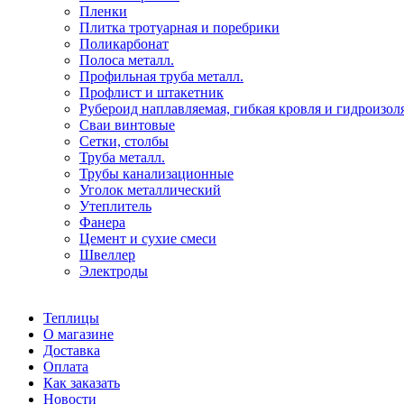
Пленки
Плитка тротуарная и поребрики
Поликарбонат
Полоса металл.
Профильная труба металл.
Профлист и штакетник
Рубероид наплавляемая, гибкая кровля и гидроизол
Сваи винтовые
Сетки, столбы
Труба металл.
Трубы канализационные
Уголок металлический
Утеплитель
Фанера
Цемент и сухие смеси
Швеллер
Электроды
Теплицы
О магазине
Доставка
Оплата
Как заказать
Новости