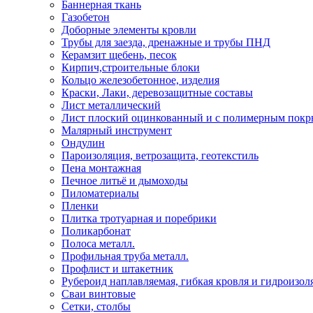
Баннерная ткань
Газобетон
Доборные элементы кровли
Трубы для заезда, дренажные и трубы ПНД
Керамзит щебень, песок
Кирпич,строительные блоки
Кольцо железобетонное, изделия
Краски, Лаки, деревозащитные составы
Лист металлический
Лист плоский оцинкованный и с полимерным пок
Малярный инструмент
Ондулин
Пароизоляция, ветрозащита, геотекстиль
Пена монтажная
Печное литьё и дымоходы
Пиломатериалы
Пленки
Плитка тротуарная и поребрики
Поликарбонат
Полоса металл.
Профильная труба металл.
Профлист и штакетник
Рубероид наплавляемая, гибкая кровля и гидроизол
Сваи винтовые
Сетки, столбы