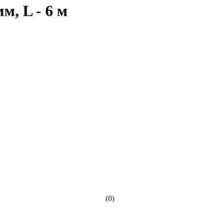
м, L - 6 м
(0)