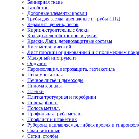
Баннерная ткань
Газобетон
Доборные элементы кровли
Трубы для заезда, дренажные и трубы ПНД
Керамзит щебень, песок
Кирпич,строительные блоки
Кольцо железобетонное, изделия
Краски, Лаки, деревозащитные составы
Лист металлический
Лист плоский оцинкованный и с полимерным пок
Малярный инструмент
Ондулин
Пароизоляция, ветрозащита, геотекстиль
Пена монтажная
Печное литьё и дымоходы
Пиломатериалы
Пленки
Плитка тротуарная и поребрики
Поликарбонат
Полоса металл.
Профильная труба металл.
Профлист и штакетник
Рубероид наплавляемая, гибкая кровля и гидроизол
Сваи винтовые
Сетки, столбы