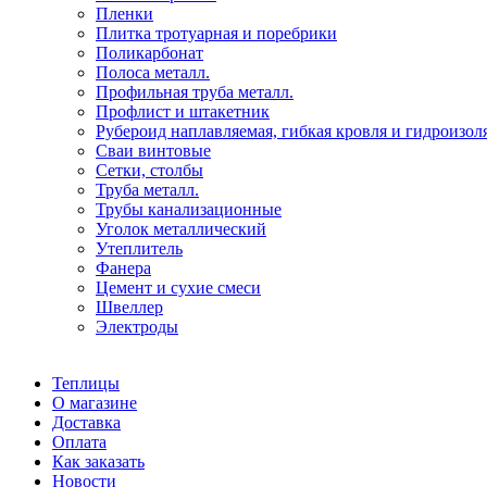
Пленки
Плитка тротуарная и поребрики
Поликарбонат
Полоса металл.
Профильная труба металл.
Профлист и штакетник
Рубероид наплавляемая, гибкая кровля и гидроизол
Сваи винтовые
Сетки, столбы
Труба металл.
Трубы канализационные
Уголок металлический
Утеплитель
Фанера
Цемент и сухие смеси
Швеллер
Электроды
Теплицы
О магазине
Доставка
Оплата
Как заказать
Новости