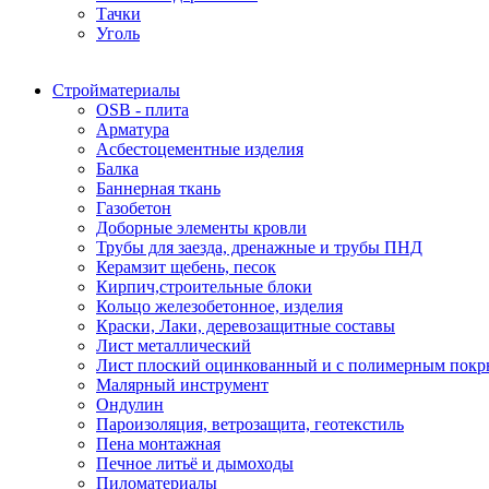
Тачки
Уголь
Стройматериалы
OSB - плита
Арматура
Асбестоцементные изделия
Балка
Баннерная ткань
Газобетон
Доборные элементы кровли
Трубы для заезда, дренажные и трубы ПНД
Керамзит щебень, песок
Кирпич,строительные блоки
Кольцо железобетонное, изделия
Краски, Лаки, деревозащитные составы
Лист металлический
Лист плоский оцинкованный и с полимерным пок
Малярный инструмент
Ондулин
Пароизоляция, ветрозащита, геотекстиль
Пена монтажная
Печное литьё и дымоходы
Пиломатериалы